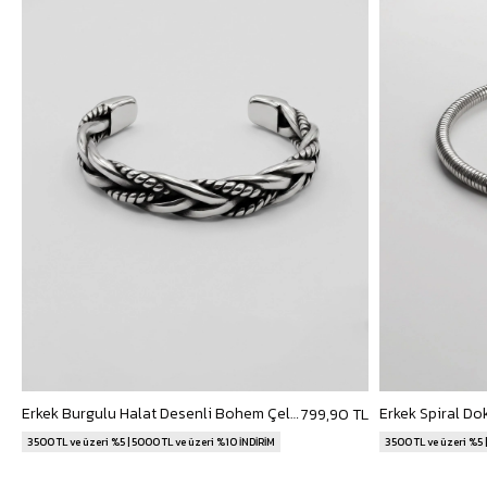
Erkek Burgulu Halat Desenli Bohem Çelik Bileklik Gümüş
799,90 TL
3500 TL ve üzeri %5 | 5000 TL ve üzeri %10 İNDİRİM
3500 TL ve üzeri %5 