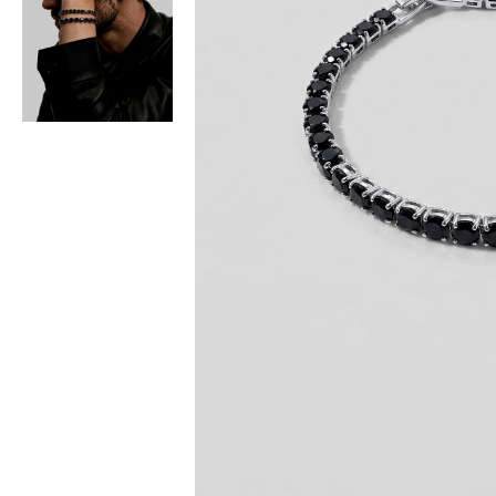
Bisiklet Yaka T-Shirt
Pamuklu T-Shirt
Spor Atleti
Sweatshirt
Hoodie / Kapüşonlu
Hırka
Kazak