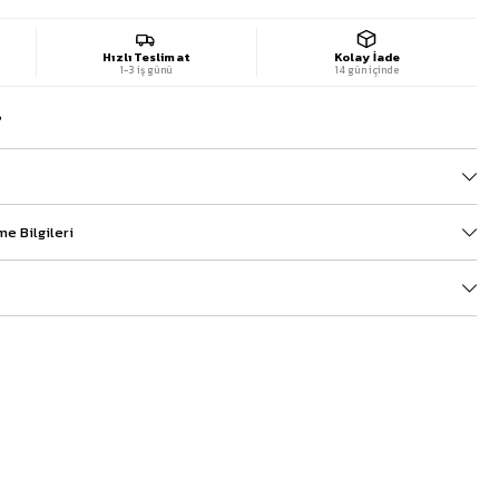
Hızlı Teslimat
Kolay İade
1-3 iş günü
14 gün içinde
?
e Bilgileri