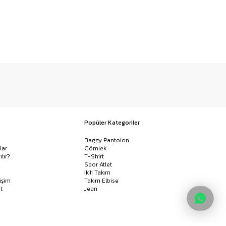
Popüler Kategoriler
Baggy Pantolon
lar
Gömlek
ılır?
T-Shirt
Spor Atlet
İkili Takım
işim
Takım Elbise
t
Jean