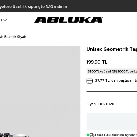
Hızlı Teslimat | 3000₺ Üzeri Ücretsiz Kargo
199,90 TL
ET
ı Bileklik Siyah
ALT GİYİM
Cüzdan
DIŞ GİYİM
Unisex Geometrik Taş 
Pantolon
Ceket
Kartlık
Baggy Pantolon
Kaban
Çanta
199,90 TL
Kumaş Pantolon
Mont
Pileli Pantolon
Trençkot
3500 TL ve üzeri %5 | 5000 TL ve üz
Keten Pantolon
İÇ GİYİM
37,77 TL
`den başlayan ta
Jean
Atlet
Baggy Jean
Boxer
Boyfriend Jean
Çorap
Slim Fit Jean
Siyah | BLK.0120
Distressed Jean
Regular Fit Jean
Eşofman
Şort
1 saat 38 dakika
içinde 
Deniz Şortu