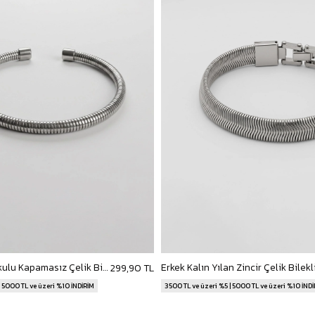
Erkek Spiral Dokulu Kapamasız Çelik Bileklik Gümüş
299,90 TL
| 5000 TL ve üzeri %10 İNDİRİM
3500 TL ve üzeri %5 | 5000 TL ve üzeri %10 İND