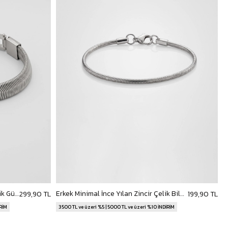
Erkek Kalın Yılan Zincir Çelik Bileklik Gümüş
Erkek Minimal İnce Yılan Zincir Çelik Bileklik Gümüş
299,90 TL
199,90 TL
İRİM
3500 TL ve üzeri %5 | 5000 TL ve üzeri %10 İNDİRİM
3