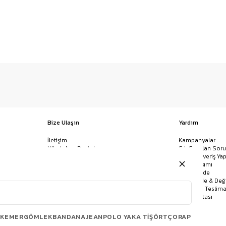
Bize Ulaşın
Yardım
İletişim
Kampanyalar
WhatsApp Destek
Sık Sorulan Soru
Mağazalar
Nasıl Alışveriş Yap
Ödeme Yöntemleri
Giysi Bakımı
Banka Hesap Bilgileri
İptal & İade
Havale/EFT ve Kapıda Ödeme
Kolay İade & Değ
Uygulamamızı İndirin
Kargo ve Teslima
Site Haritası
KEMER
GÖMLEK
BANDANA
JEAN
POLO YAKA TIŞÖRT
ÇORAP