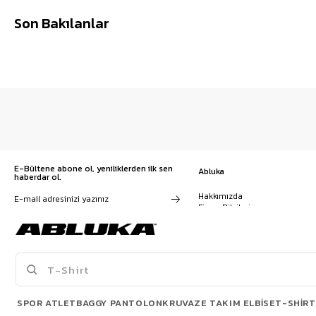
Son Bakılanlar
E-Bültene abone ol, yeniliklerden ilk sen
Abluka
haberdar ol.
Hakkımızda
Firma Bilgileri
Franchise Başvuru
Kampanyalar, ürünler ve
Kariyer
değişiklikler hakkında e-mail ve
İş Birliği
SMS almayı kendi rızamla kabul
Sözleşmeler
ediyorum. Gizlilik sözleşmesine
Blog
buradan ulaşabilirsin
SPOR ATLET
BAGGY PANTOLON
KRUVAZE TAKIM ELBISE
T-SHIRT