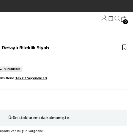
0
Bandana
Detaylı Bileklik Siyah
Plaj Havlu
Anahtarlık
eri %10 İNDİRİM
ksitlerle
Taksit Seçenekleri
Ürün stoklarımızda kalmamıştır.
sipariş ver, bugün kargoda!