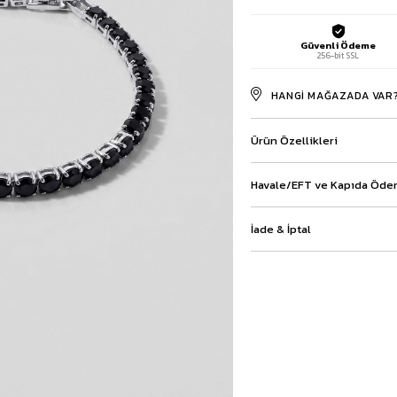
Baggy Şort
Keten Şort
Güvenli Ödeme
Kargo Şort
256-bit SSL
İKİLİ TAKIM
HANGI MAĞAZADA VAR
Gömlek Pantolon Takım
Ceket Pantolon Takım
Eşofman Takımı
Ürün Özellikleri
Havale/EFT ve Kapıda Ödem
İade & İptal