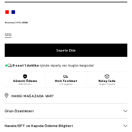
Turuncu | HVL.0006
STD
9 saat 1 dakika
içinde sipariş ver, bugün kargoda!
Güvenli Ödeme
Hızlı Teslimat
Kolay İade
256-bit SSL
1-3 iş günü
14 gün içinde
HANGI MAĞAZADA VAR?
Ürün Özellikleri
Havale/EFT ve Kapıda Ödeme Bilgileri