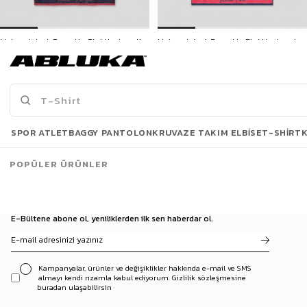
Unisex Jakarlı Pamuklu Plaj Havlusu Kırmızı
Unisex Jakarlı Pamuklu Plaj Havlusu Lacivert
799,90 TL
799,90 TL
3500 TL ve üzeri %5 | 5000 TL ve üzeri %10
3500 TL ve üzeri %5 | 5000 TL ve üzeri %10
İNDİRİM
İNDİRİM
Son Bakılanlar
SPOR ATLET
BAGGY PANTOLON
KRUVAZE TAKIM ELBISE
T-SHIRT
POPÜLER ÜRÜNLER
E-Bültene abone ol, yeniliklerden ilk sen haberdar ol.
Kampanyalar, ürünler ve değişiklikler hakkında e-mail ve SMS
almayı kendi rızamla kabul ediyorum. Gizlilik sözleşmesine
buradan ulaşabilirsin