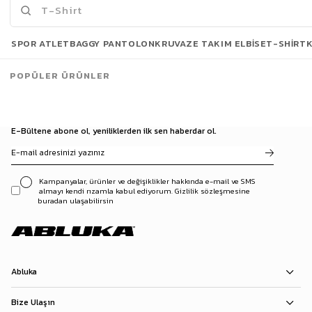
Son Bakılanlar
SPOR ATLET
BAGGY PANTOLON
KRUVAZE TAKIM ELBISE
T-SHIRT
POPÜLER ÜRÜNLER
E-Bültene abone ol, yeniliklerden ilk sen haberdar ol.
Kampanyalar, ürünler ve değişiklikler hakkında e-mail ve SMS
almayı kendi rızamla kabul ediyorum. Gizlilik sözleşmesine
buradan ulaşabilirsin
Abluka
Bize Ulaşın