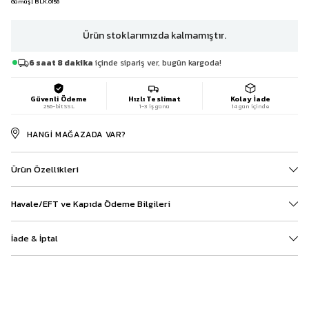
Gümüş | BLK.0156
Ürün stoklarımızda kalmamıştır.
6 saat 8 dakika
içinde sipariş ver, bugün kargoda!
Güvenli Ödeme
Hızlı Teslimat
Kolay İade
256-bit SSL
1-3 iş günü
14 gün içinde
HANGI MAĞAZADA VAR?
Ürün Özellikleri
Havale/EFT ve Kapıda Ödeme Bilgileri
İade & İptal