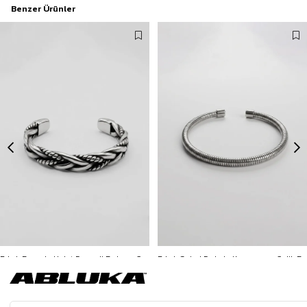
Benzer Ürünler
Erkek Burgulu Halat Desenli Bohem Çelik Bileklik Gümüş
Erkek Spiral Dokulu Kapamasız Çelik Bileklik Gümüş
799,90 TL
299,90 TL
3500 TL ve üzeri %5 | 5000 TL ve üzeri %10
3500 TL ve üzeri %5 | 5000 TL ve üzeri %10
İNDİRİM
İNDİRİM