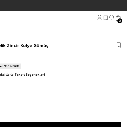
Hızlı Teslimat | 3000₺ Üzeri Ücretsi
0
Bandana
elik Zincir Kolye Gümüş
Plaj Havlu
Anahtarlık
eri %10 İNDİRİM
ksitlerle
Taksit Seçenekleri