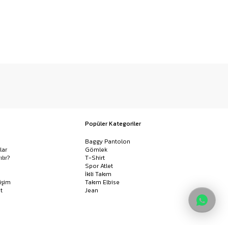
Popüler Kategoriler
Baggy Pantolon
lar
Gömlek
ılır?
T-Shirt
Spor Atlet
İkili Takım
işim
Takım Elbise
t
Jean