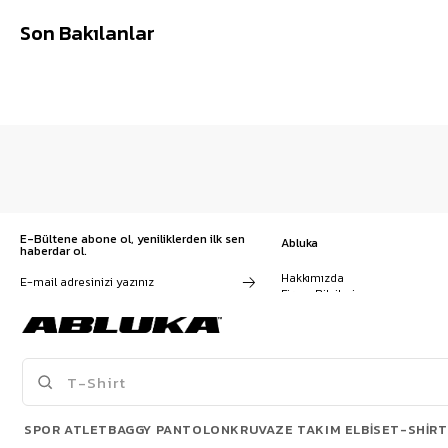
Son Bakılanlar
E-Bültene abone ol, yeniliklerden ilk sen
Abluka
haberdar ol.
Hakkımızda
Firma Bilgileri
Franchise Başvuru
Kampanyalar, ürünler ve
Kariyer
değişiklikler hakkında e-mail ve
İş Birliği
SMS almayı kendi rızamla kabul
Sözleşmeler
ediyorum. Gizlilik sözleşmesine
Blog
buradan ulaşabilirsin
SPOR ATLET
BAGGY PANTOLON
KRUVAZE TAKIM ELBISE
T-SHIRT