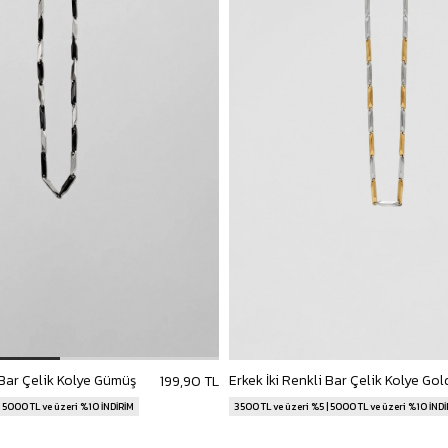
 Bar Çelik Kolye Gümüş
Erkek İki Renkli Bar Çelik Kolye Gol
199,90 TL
| 5000 TL ve üzeri %10 İNDİRİM
3500 TL ve üzeri %5 | 5000 TL ve üzeri %10 İND