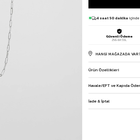
Baggy Şort
Keten Şort
4 saat 50 dakika
içinde
Kargo Şort
İKİLİ TAKIM
Gömlek Pantolon Takım
Güvenli Ödeme
256-bit SSL
Ceket Pantolon Takım
Eşofman Takımı
HANGI MAĞAZADA VAR
Ürün Özellikleri
Havale/EFT ve Kapıda Ödem
İade & İptal