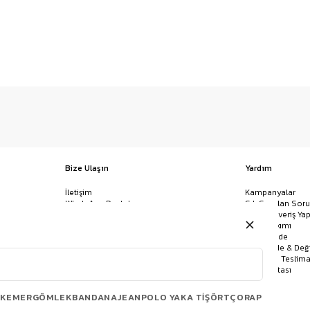
Bize Ulaşın
Yardım
İletişim
Kampanyalar
WhatsApp Destek
Sık Sorulan Soru
Mağazalar
Nasıl Alışveriş Yap
Ödeme Yöntemleri
Giysi Bakımı
Banka Hesap Bilgileri
İptal & İade
Havale/EFT ve Kapıda Ödeme
Kolay İade & Değ
Uygulamamızı İndirin
Kargo ve Teslima
Site Haritası
KEMER
GÖMLEK
BANDANA
JEAN
POLO YAKA TIŞÖRT
ÇORAP