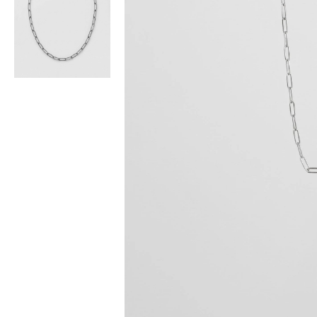
Bisiklet Yaka T-Shirt
Pamuklu T-Shirt
Spor Atleti
Sweatshirt
Hoodie / Kapüşonlu
Hırka
Kazak