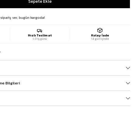
 sipariş ver, bugün kargoda!
Hızlı Teslimat
Kolay İade
1-3 iş günü
14 gün içinde
?
e Bilgileri