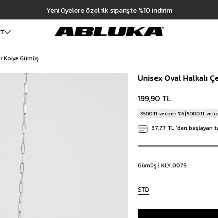
ET
cir Kolye Gümüş
ALT GİYİM
Cüzdan
DIŞ GİYİM
Unisex Oval Halkalı Ç
Pantolon
Ceket
Kartlık
Baggy Pantolon
Kaban
Çanta
199,90 TL
Kumaş Pantolon
Mont
Pileli Pantolon
Trençkot
3500 TL ve üzeri %5 | 5000 TL ve üz
Keten Pantolon
İÇ GİYİM
37,77 TL
`den başlayan ta
Jean
Atlet
Baggy Jean
Boxer
Boyfriend Jean
Çorap
Slim Fit Jean
Gümüş | KLY.0075
Distressed Jean
Regular Fit Jean
STD
Eşofman
Şort
Deniz Şortu