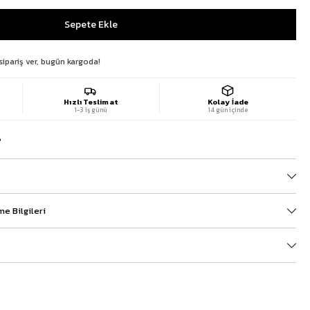
sipariş ver, bugün kargoda!
Hızlı Teslimat
Kolay İade
1-3 iş günü
14 gün içinde
?
e Bilgileri