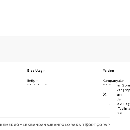
Bize Ulaşın
Yardım
İletişim
Kampanyalar
WhatsApp Destek
Sık Sorulan Soru
Mağazalar
Nasıl Alışveriş Yap
Ödeme Yöntemleri
Giysi Bakımı
Banka Hesap Bilgileri
İptal & İade
Havale/EFT ve Kapıda Ödeme
Kolay İade & Değ
Uygulamamızı İndirin
Kargo ve Teslima
Site Haritası
KEMER
GÖMLEK
BANDANA
JEAN
POLO YAKA TIŞÖRT
ÇORAP