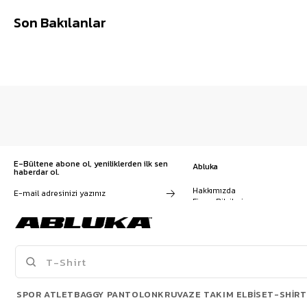
Son Bakılanlar
E-Bültene abone ol, yeniliklerden ilk sen
Abluka
haberdar ol.
Hakkımızda
Firma Bilgileri
Franchise Başvuru
Kampanyalar, ürünler ve
Kariyer
değişiklikler hakkında e-mail ve
İş Birliği
SMS almayı kendi rızamla kabul
Sözleşmeler
ediyorum. Gizlilik sözleşmesine
Blog
buradan ulaşabilirsin
SPOR ATLET
BAGGY PANTOLON
KRUVAZE TAKIM ELBISE
T-SHIRT