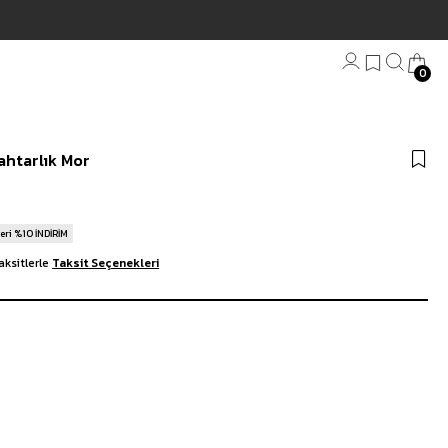
0
Bandana
ahtarlık Mor
Plaj Havlu
Anahtarlık
eri %10 İNDİRİM
aksitlerle
Taksit Seçenekleri