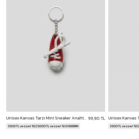
Unisex Kanvas Tarzı Mini Sneaker Anahtarlık Kırmızı
99,90 TL
3500 TL ve üzeri %5 | 5000 TL ve üzeri %10 İNDİRİM
3500 TL ve üzeri %5 