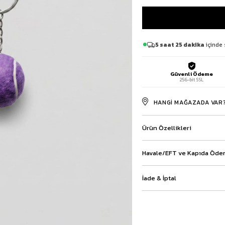
Baggy Şort
Keten Şort
Kargo Şort
İKİLİ TAKIM
5 saat 25 dakika
içinde 
Gömlek Pantolon Takım
Ceket Pantolon Takım
Güvenli Ödeme
Eşofman Takımı
256-bit SSL
HANGI MAĞAZADA VAR
Ürün Özellikleri
Havale/EFT ve Kapıda Ödem
İade & İptal