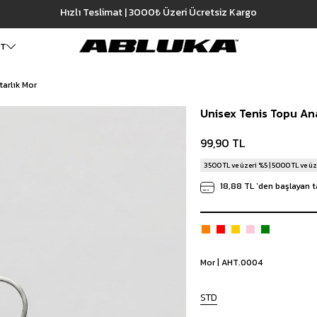
Hızlı Teslimat | 3000₺ Üzeri Ücretsiz Kargo
ET
arlık Mor
ALT GİYİM
Cüzdan
DIŞ GİYİM
Unisex Tenis Topu An
Pantolon
Ceket
Kartlık
Baggy Pantolon
Kaban
Çanta
99,90 TL
Kumaş Pantolon
Mont
Pileli Pantolon
Trençkot
3500 TL ve üzeri %5 | 5000 TL ve üz
Keten Pantolon
İÇ GİYİM
18,88 TL
`den başlayan t
Jean
Atlet
Baggy Jean
Boxer
Boyfriend Jean
Çorap
Slim Fit Jean
Distressed Jean
Mor | AHT.0004
Regular Fit Jean
Eşofman
STD
Şort
Deniz Şortu