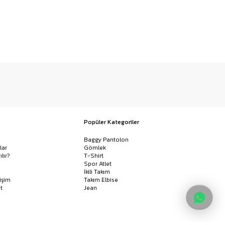
Popüler Kategoriler
Baggy Pantolon
lar
Gömlek
ılır?
T-Shirt
Spor Atlet
İkili Takım
işim
Takım Elbise
t
Jean