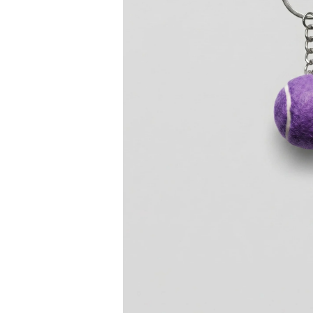
Bisiklet Yaka T-Shirt
Pamuklu T-Shirt
Spor Atleti
Sweatshirt
Hoodie / Kapüşonlu
Hırka
Kazak