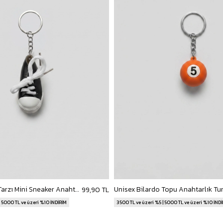
Unisex Kanvas Tarzı Mini Sneaker Anahtarlık Siyah
Unisex Bilardo Topu Anahtarlık Tu
99,90 TL
| 5000 TL ve üzeri %10 İNDİRİM
3500 TL ve üzeri %5 | 5000 TL ve üzeri %10 İND