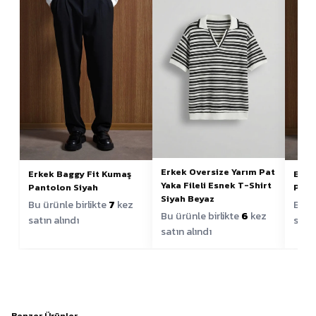
Erkek Oversize Yarım Pat
Erkek Baggy Fit Kumaş
Erke
Yaka Fileli Esnek T-Shirt
Pantolon Siyah
Pant
Siyah Beyaz
Bu ürünle birlikte
7
kez
Bu ür
Bu ürünle birlikte
6
kez
satın alındı
satın
satın alındı
Benzer Ürünler