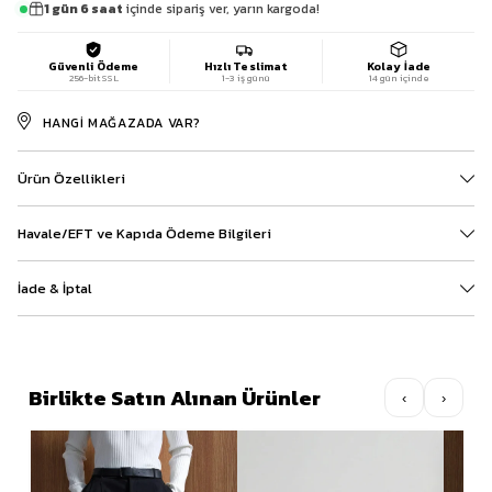
1 gün 6 saat
içinde sipariş ver, yarın kargoda!
Güvenli Ödeme
Hızlı Teslimat
Kolay İade
256-bit SSL
1-3 iş günü
14 gün içinde
HANGI MAĞAZADA VAR?
Ürün Özellikleri
Havale/EFT ve Kapıda Ödeme Bilgileri
İade & İptal
Birlikte Satın Alınan Ürünler
‹
›