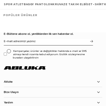
SPOR ATLET
BAGGY PANTOLON
KRUVAZE TAKIM ELBISE
T-SHIRT
POPÜLER ÜRÜNLER
E-Bültene abone ol, yeniliklerden ilk sen haberdar ol.
Kampanyalar, ürünler ve değişiklikler hakkında e-mail ve SMS
almayı kendi rızamla kabul ediyorum. Gizlilik sözleşmesine
buradan ulaşabilirsin
Abluka
Bize Ulaşın
Yardım