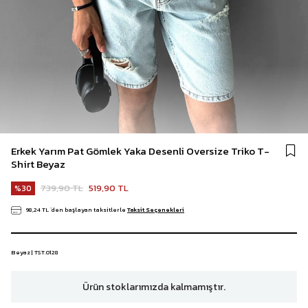
Erkek Yarım Pat Gömlek Yaka Desenli Oversize Triko T-
Shirt Beyaz
739,90 TL
519,90 TL
30
98,24 TL
`den başlayan taksitlerle
Taksit Seçenekleri
Beyaz | TST.0128
Ürün stoklarımızda kalmamıştır.