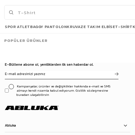
Erkek Bıyık Baskılı Uzun Kolej Tenis Çorap Beyaz
Erkek Baggy Çizgili %100 Pamuk Gömlek Pantolon İkili Takım Siyah
69,90 TL
2.699,90 TL
SPOR ATLET
BAGGY PANTOLON
KRUVAZE TAKIM ELBISE
T-SHIRT
3500 TL ve üzeri %5 | 5000 TL ve üzeri %10
İNDİRİM
POPÜLER ÜRÜNLER
E-Bültene abone ol, yeniliklerden ilk sen haberdar ol.
Kampanyalar, ürünler ve değişiklikler hakkında e-mail ve SMS
almayı kendi rızamla kabul ediyorum. Gizlilik sözleşmesine
buradan ulaşabilirsin
Abluka