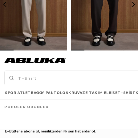
Erkek Baggy Fit Kumaş Pantolon Bej
Erkek Baggy Fit Kumaş Pantolon Kahve
1.299,90 TL
1.299,90 TL
Son Bakılanlar
SPOR ATLET
BAGGY PANTOLON
KRUVAZE TAKIM ELBISE
T-SHIRT
POPÜLER ÜRÜNLER
E-Bültene abone ol, yeniliklerden ilk sen haberdar ol.