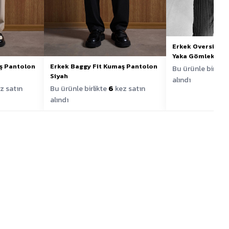
Erkek Oversize D
Yaka Gömlek Siy
ş Pantolon
Erkek Baggy Fit Kumaş Pantolon
Bu ürünle birlikt
Siyah
alındı
z satın
Bu ürünle birlikte
6
kez satın
alındı