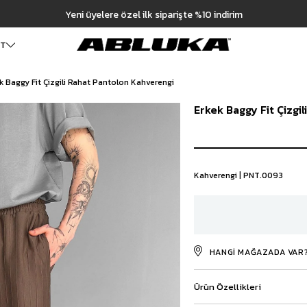
Hızlı
ET
k Baggy Fit Çizgili Rahat Pantolon Kahverengi
ALT GİYİM
Cüzdan
DIŞ GİYİM
Erkek Baggy Fit Çizgi
Pantolon
Ceket
Kartlık
Baggy Pantolon
Kaban
Çanta
Kumaş Pantolon
Mont
Pileli Pantolon
Trençkot
Keten Pantolon
İÇ GİYİM
Kahverengi | PNT.0093
Jean
Atlet
Baggy Jean
Boxer
Boyfriend Jean
Çorap
Slim Fit Jean
Distressed Jean
HANGI MAĞAZADA VAR
Regular Fit Jean
Eşofman
Ürün Özellikleri
Şort
Deniz Şortu