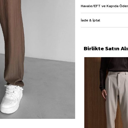
Baggy Şort
Havale/EFT ve Kapıda Ödem
Keten Şort
Kargo Şort
İade & İptal
İKİLİ TAKIM
Gömlek Pantolon Takım
Ceket Pantolon Takım
Eşofman Takımı
Birlikte Satın A