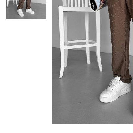
Bisiklet Yaka T-Shirt
Pamuklu T-Shirt
Spor Atleti
Sweatshirt
Hoodie / Kapüşonlu
Hırka
Kazak