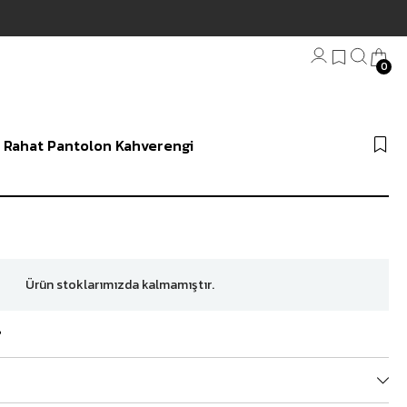
 Teslimat | 3000₺ Üzeri Ücretsiz Kargo
0
Bandana
li Rahat Pantolon Kahverengi
Plaj Havlu
Anahtarlık
Ürün stoklarımızda kalmamıştır.
?