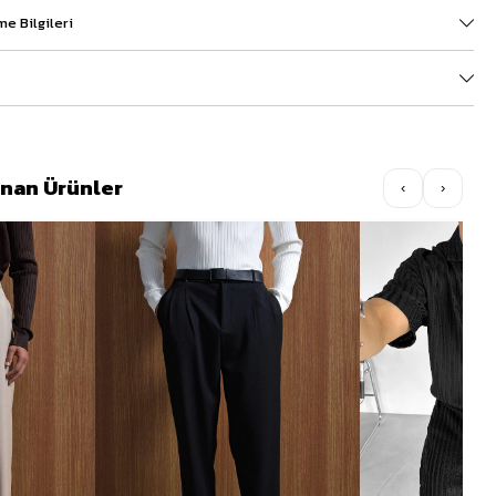
e Bilgileri
lınan Ürünler
‹
›