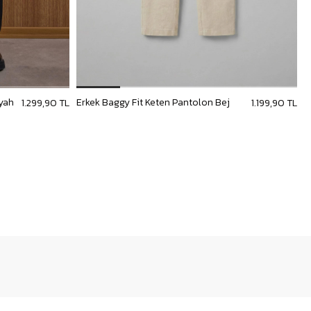
iyah
Erkek Baggy Fit Keten Pantolon Bej
E
1.299,90 TL
1.199,90 TL