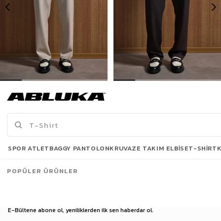
Erkek Baggy Fit Kumaş Pantolon Bej
Erkek Baggy Fit Kumaş Pantolon Kahve
1.299,90 TL
1.299,90 TL
Son Bakılanlar
SPOR ATLET
BAGGY PANTOLON
KRUVAZE TAKIM ELBISE
T-SHIRT
POPÜLER ÜRÜNLER
E-Bültene abone ol, yeniliklerden ilk sen haberdar ol.