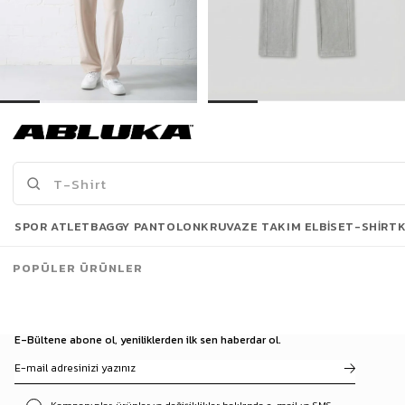
Erkek Regular Fit Beli Lastikli Rahat Eşofman Bej
Erkek Yıkamalı Beli Lastikli Regular Fit Eşofman Açık Gri
499,00 TL
699,00 TL
869,90 TL
1.029,90 TL
Son Bakılanlar
SPOR ATLET
BAGGY PANTOLON
KRUVAZE TAKIM ELBISE
T-SHIRT
POPÜLER ÜRÜNLER
E-Bültene abone ol, yeniliklerden ilk sen haberdar ol.