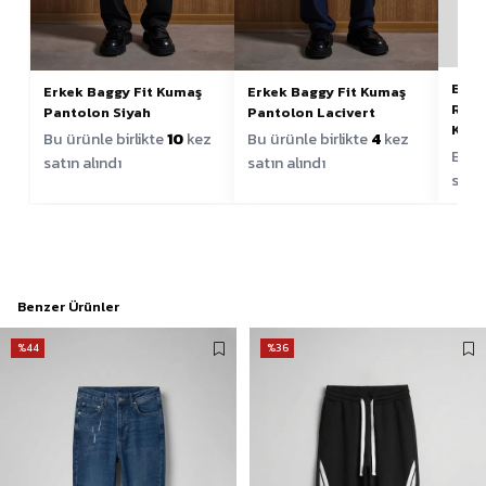
Erke
Erkek Baggy Fit Kumaş
Erkek Baggy Fit Kumaş
Raha
Pantolon Siyah
Pantolon Lacivert
Kahv
Bu ürünle birlikte
10
kez
Bu ürünle birlikte
4
kez
Bu ür
satın alındı
satın alındı
satın
Benzer Ürünler
%44
%36