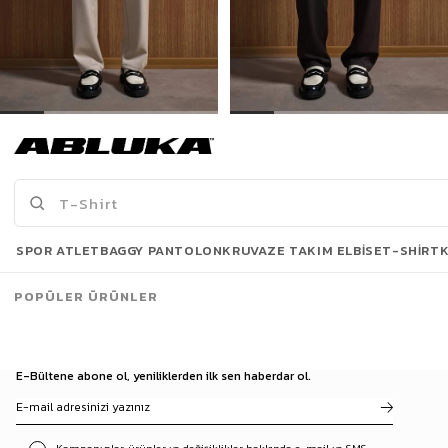
Erkek Baggy Fit Kumaş Pantolon Bej
Erkek Baggy Fit Kumaş Pantolon Kahve
1.299,90 TL
1.299,90 TL
Son Bakılanlar
SPOR ATLET
BAGGY PANTOLON
KRUVAZE TAKIM ELBISE
T-SHIRT
POPÜLER ÜRÜNLER
E-Bültene abone ol, yeniliklerden ilk sen haberdar ol.