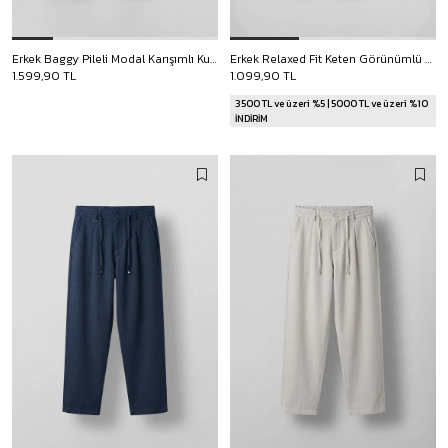
Erkek Baggy Pileli Modal Karışımlı Kumaş Pantolon Siyah
Erkek Relaxed Fit Keten Görünümlü Pantolon Lacivert
1.599,90 TL
1.099,90 TL
3500 TL ve üzeri %5 | 5000 TL ve üzeri %10
İNDİRİM