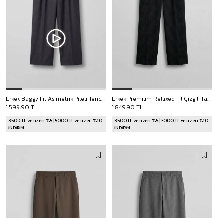
Erkek Baggy Fit Asimetrik Pileli Tencel Pantolon Füme
Erkek Premium Relaxed Fit Çizgili Takım Pantolonu Siyah
1.599,90 TL
1.849,90 TL
3500 TL ve üzeri %5 | 5000 TL ve üzeri %10
3500 TL ve üzeri %5 | 5000 TL ve üzeri %10
İNDİRİM
İNDİRİM