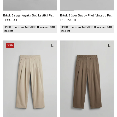
Erkek Baggy Kuşaklı Beli Lastikli Pamuklu Pantolon Siyah
Erkek Süper Baggy Pileli Vintage Pantolon Siyah
1.199,90 TL
1.399,90 TL
3500 TL ve üzeri %5 | 5000 TL ve üzeri %10
3500 TL ve üzeri %5 | 5000 TL ve üzeri %10
İNDİRİM
İNDİRİM
%39