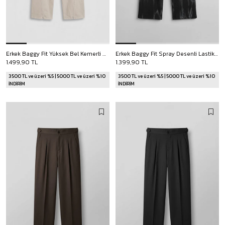
Erkek Baggy Fit Yüksek Bel Kemerli Gabardin Pantolon Taş Rengi
Erkek Baggy Fit Spray Desenli Lastikli Bel Pantolon Siyah
1.499,90 TL
1.399,90 TL
3500 TL ve üzeri %5 | 5000 TL ve üzeri %10
3500 TL ve üzeri %5 | 5000 TL ve üzeri %10
İNDİRİM
İNDİRİM