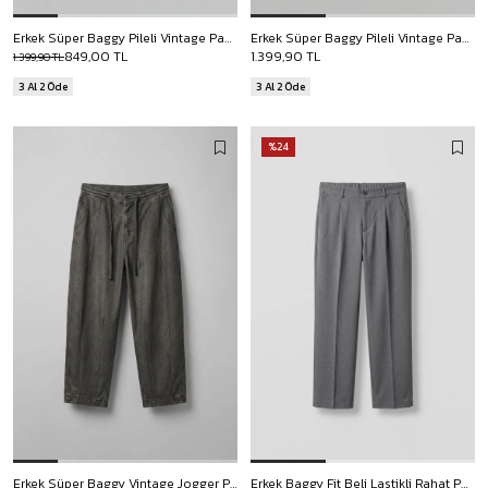
Erkek Süper Baggy Pileli Vintage Pantolon Bej
Erkek Süper Baggy Pileli Vintage Pantolon Kahverengi
849,00 TL
1.399,90 TL
1.399,90 TL
3 Al 2 Öde
3 Al 2 Öde
%24
Erkek Süper Baggy Vintage Jogger Pantolon Füme
Erkek Baggy Fit Beli Lastikli Rahat Pantolon Gri Melanj