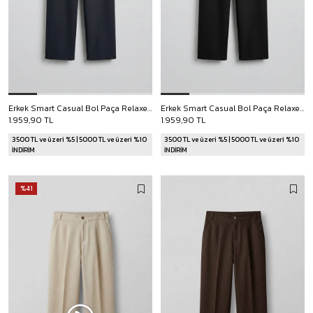
Erkek Smart Casual Bol Paça Relaxed Fit Pantolon Lacivert
Erkek Smart Casual Bol Paça Relaxed Fit Pantolon Siyah
1.959,90 TL
1.959,90 TL
3500 TL ve üzeri %5 | 5000 TL ve üzeri %10
3500 TL ve üzeri %5 | 5000 TL ve üzeri %10
İNDİRİM
İNDİRİM
%41