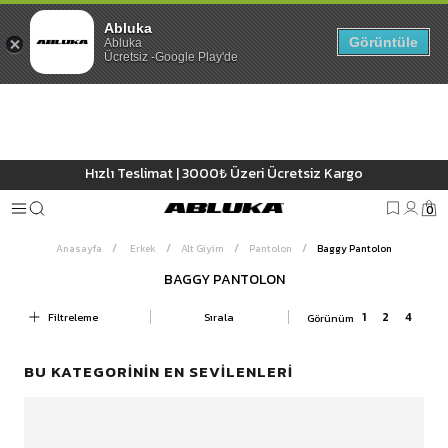
Abluka
Görüntüle
Abluka
Ücretsiz -Google Play'de
3500 TL ve üzeri %5, 5000 TL ve üzeri %10 Sepette Ekstra İndirim
0
Anasayfa
Erkek
Alt Giyim
Pantolon
Baggy Pantolon
BAGGY PANTOLON
Filtreleme
Sırala
BU KATEGORININ EN SEVILENLERI