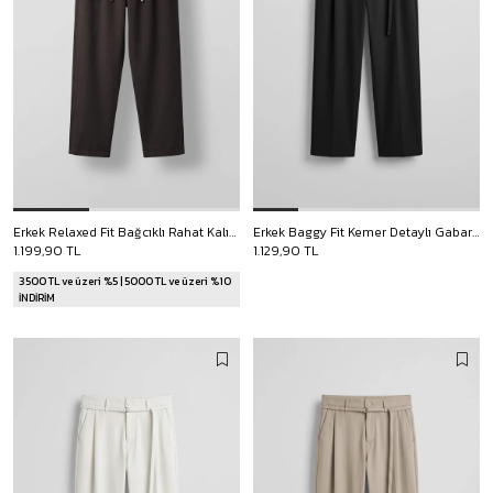
Erkek Relaxed Fit Bağcıklı Rahat Kalıp Pantolon Koyu Kahve
Erkek Baggy Fit Kemer Detaylı Gabardin Kumaş Pantolon Siyah
1.199,90 TL
1.129,90 TL
3500 TL ve üzeri %5 | 5000 TL ve üzeri %10
İNDİRİM