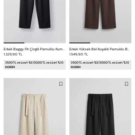
Erkek Baggy Fit Çizgili Pamuklu Kumaş Pantolon Lacivert
Erkek Yüksek Bel Kuşaklı Pamuklu Baggy Pantolon Kahverengi
1.329,90 TL
1.549,90 TL
3500 TL ve üzeri %5 | 5000 TL ve üzeri %10
3500 TL ve üzeri %5 | 5000 TL ve üzeri %10
İNDİRİM
İNDİRİM