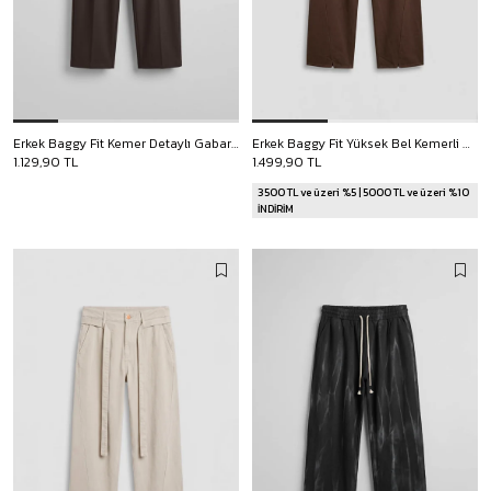
Erkek Baggy Fit Kemer Detaylı Gabardin Kumaş Pantolon Koyu Kahve
Erkek Baggy Fit Yüksek Bel Kemerli Gabardin Pantolon Kahverengi
1.129,90 TL
1.499,90 TL
3500 TL ve üzeri %5 | 5000 TL ve üzeri %10
İNDİRİM