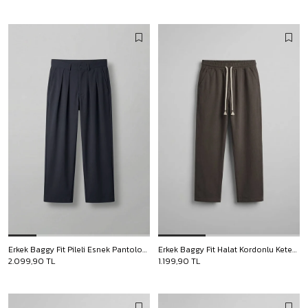
Erkek Baggy Fit Pileli Esnek Pantolon Lacivert
Erkek Baggy Fit Halat Kordonlu Keten Görünümlü Pantolon Kahverengi
2.099,90 TL
1.199,90 TL