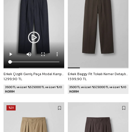
Erkek Çizgili Geniş Paça Modal Karışımlı Kumaş Pantolon Siyah
Erkek Baggy Fit Tokalı Kemer Detaylı Keten Pantolon Kahverengi
1.299,90 TL
1.599,90 TL
3500 TL ve üzeri %5 | 5000 TL ve üzeri %10
3500 TL ve üzeri %5 | 5000 TL ve üzeri %10
İNDİRİM
İNDİRİM
%31