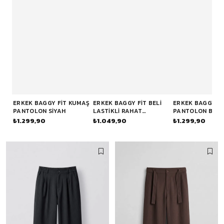
ERKEK BAGGY FIT KUMAŞ
ERKEK BAGGY FIT BELI
ERKEK BAGGY F
PANTOLON SIYAH
LASTIKLI RAHAT
PANTOLON BEJ
PANTOLON SIYAH
₺1.299,90
₺1.049,90
₺1.299,90