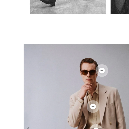
Bisiklet Yaka T-Shirt
Pamuklu T-Shirt
Spor Atleti
Sweatshirt
Hoodie / Kapüşonlu
Hırka
Kazak