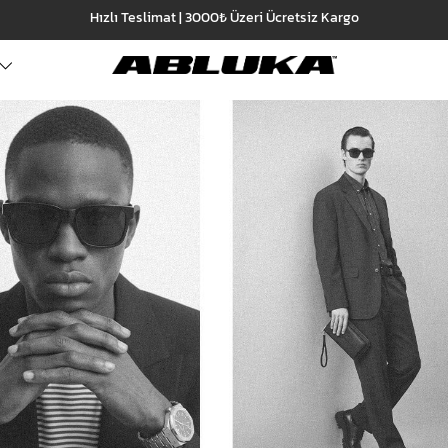
Hızlı Teslimat | 3000₺ Üzeri Ücretsiz Kargo
ALT GİYİM
Cüzdan
DIŞ GİYİM
Pantolon
Ceket
Kartlık
Baggy Pantolon
Kaban
Çanta
Kumaş Pantolon
Mont
Pileli Pantolon
Trençkot
Keten Pantolon
İÇ GİYİM
Jean
Atlet
Baggy Jean
Boxer
Boyfriend Jean
Çorap
Slim Fit Jean
Distressed Jean
Regular Fit Jean
Eşofman
Şort
Deniz Şortu