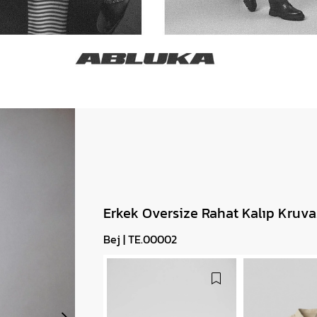
Baggy Şort
Keten Şort
Kargo Şort
İKİLİ TAKIM
Gömlek Pantolon Takım
Ceket Pantolon Takım
Eşofman Takımı
Erkek Oversize Rahat Kalıp Kruva
Bej | TE.00002