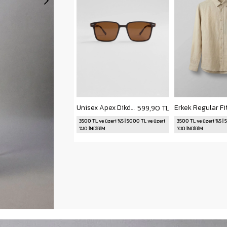
Unisex Apex Dikdörtgen Asetat Çerçeve Güneş Gözlüğü Kahverengi
599,90 TL
3500 TL ve üzeri %5 | 5000 TL ve üzeri
3500 TL ve üzeri %5 | 
%10 İNDİRİM
%10 İNDİRİM