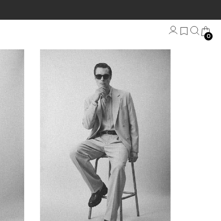
0
Bandana
Plaj Havlu
Anahtarlık