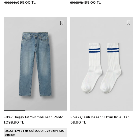
699,00 TL
499,00 TL
1.199,90 TL
879,90 TL
Erkek Baggy Fit Yıkamalı Jean Pantolon Mavi
Erkek Çizgili Desenli Uzun Kolej Tenis Çorap Mavi
1.099,90 TL
69,90 TL
3500 TL ve üzeri %5 | 5000 TL ve üzeri %10
İNDİRİM