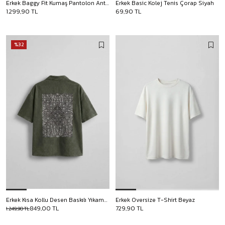
Erkek Baggy Fit Kumaş Pantolon Antrasit
Erkek Basic Kolej Tenis Çorap Siyah
1.299,90 TL
69,90 TL
%32
Erkek Kısa Kollu Desen Baskılı Yıkamalı Oversize Gömlek Haki
Erkek Oversize T-Shirt Beyaz
849,00 TL
729,90 TL
1.249,90 TL