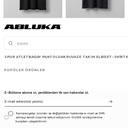
Erkek Oversize Esnek Kumaş Basic T-Shirt Siyah
Erkek Fitilli Yıkamalı Renk Geçişli Oversize T-Shirt Siyah Beyaz
899,90 TL
399,00 TL
679,90 TL
3500 TL ve üzeri %5 | 5000 TL ve üzeri %10
3 Al 2 Öde
İNDİRİM
SPOR ATLET
BAGGY PANTOLON
KRUVAZE TAKIM ELBISE
T-SHIRT
Toplam
60
/
242
Ürün
POPÜLER ÜRÜNLER
Daha Fazla Ürün Yükle
E-Bültene abone ol, yeniliklerden ilk sen haberdar ol.
Kampanyalar, ürünler ve değişiklikler hakkında e-mail ve SMS
almayı kendi rızamla kabul ediyorum. Gizlilik sözleşmesine
buradan ulaşabilirsin