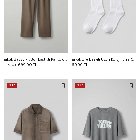
Erkek Baggy Fit Beli Lastikli Pantolon Kahverengi
Erkek Life Baskılı Uzun Kolej Tenis Çorap Beyaz
699,00 TL
69,90 TL
1.299,90 TL
%42
%32