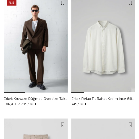
%13
Erkek Kruvaze Düğmeli Oversize Takım Elbise Kahverengi
Erkek Relax Fit Rahat Kesim İnce Gömlek Beyaz
2.799,90 TL
749,90 TL
3.199,90 TL