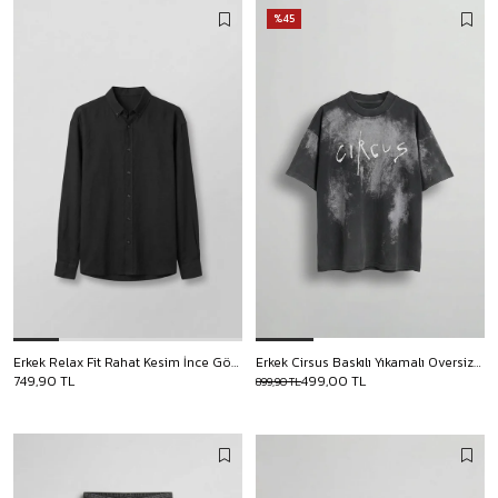
%45
Erkek Relax Fit Rahat Kesim İnce Gömlek Siyah
Erkek Cirsus Baskılı Yıkamalı Oversize T-Shırt Siyah
749,90 TL
499,00 TL
899,90 TL