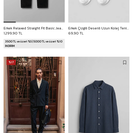
Erkek Relaxed Straight Fit Basic Jean Siyah
Erkek Çizgili Desenli Uzun Kolej Tenis Çorap Yeşil
1.299,90 TL
69,90 TL
3500 TL ve üzeri %5 | 5000 TL ve üzeri %10
İNDİRİM
%17