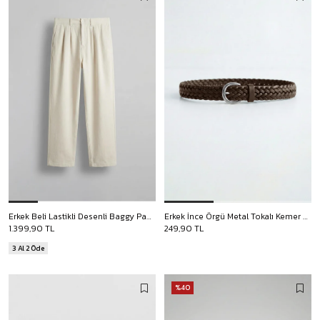
Erkek Beli Lastikli Desenli Baggy Pantolon Bej
Erkek İnce Örgü Metal Tokalı Kemer Kahverengi
1.399,90 TL
249,90 TL
3 Al 2 Öde
%40