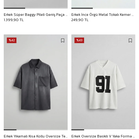
Erkek Süper Baggy Pileli Geniş Paça Gabardin Pantolon Bej
Erkek İnce Örgü Metal Tokalı Kemer Siyah
1.399,90 TL
249,90 TL
%42
%43
Erkek Yıkamalı Kısa Kollu Oversize Tensel Gömlek Siyah
Erkek Oversize Baskılı V Yaka Forma T-Shirt Ekru