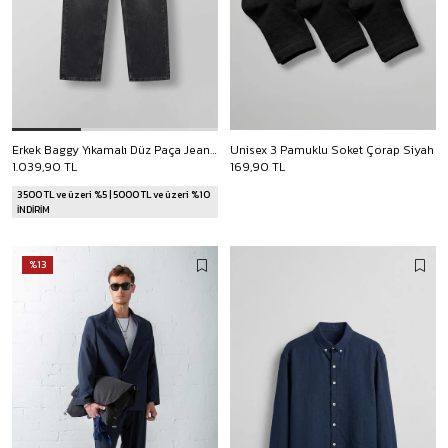
Erkek Baggy Yıkamalı Düz Paça Jean Pantolon Siyah
Unisex 3 Pamuklu Soket Çorap Siyah
1.039,90 TL
169,90 TL
3500 TL ve üzeri %5 | 5000 TL ve üzeri %10
İNDİRİM
%13