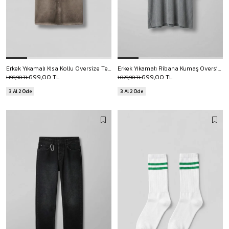
Erkek Yıkamalı Kısa Kollu Oversize Tensel Gömlek Kahverengi
Erkek Yıkamalı Ribana Kumaş Oversize T-Shirt Gri
699,00 TL
699,00 TL
1.199,90 TL
1.029,90 TL
3 Al 2 Öde
3 Al 2 Öde