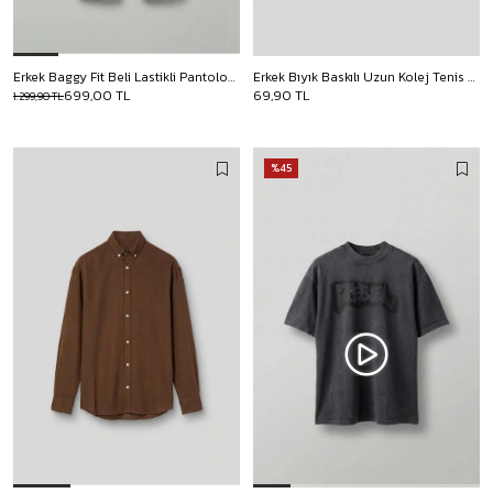
Erkek Baggy Fit Beli Lastikli Pantolon Bej
Erkek Bıyık Baskılı Uzun Kolej Tenis Çorap Beyaz
699,00 TL
69,90 TL
1.299,90 TL
%45