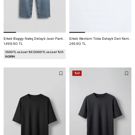
Erkek Baggy Nakış Detaylı Jean Pantolon Mavi
Erkek Western Toka Detaylı Deri Kemer Siyah
1.499,90 TL
249,90 TL
3500 TL ve üzeri %5 | 5000 TL ve üzeri %10
İNDİRİM
%41