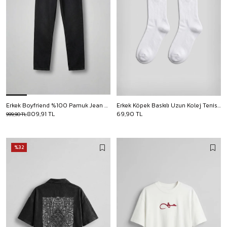
Erkek Boyfriend %100 Pamuk Jean Pantolon Siyah
Erkek Köpek Baskılı Uzun Kolej Tenis Çorap Beyaz
809,91 TL
69,90 TL
999,90 TL
%32