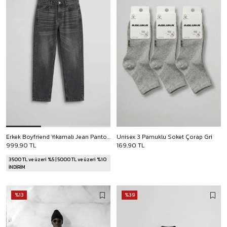
Erkek Boyfriend Yıkamalı Jean Pantolon Antrasit
Unisex 3 Pamuklu Soket Çorap Gri
999,90 TL
169,90 TL
3500 TL ve üzeri %5 | 5000 TL ve üzeri %10
İNDİRİM
%13
%39