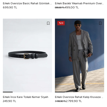
Erkek Oversize Basic Rahat Gömlek Kahverengi
Erkek Baskılı Yıkamalı Premium Oversize T-Shirt Siyah
699,90 TL
499,00 TL
899,90 TL
%13
Erkek İnce Kare Tokalı Kemer Siyah
Erkek Oversize Rahat Kalıp Kruvaze Takım Elbise Antrasit
249,90 TL
2.799,90 TL
3.199,90 TL