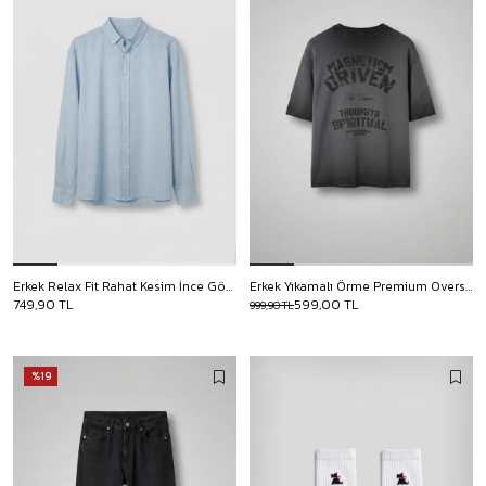
Erkek Relax Fit Rahat Kesim İnce Gömlek Açık Mavi
Erkek Yıkamalı Örme Premium Oversize T-Shirt Siyah
749,90 TL
599,00 TL
999,90 TL
%19