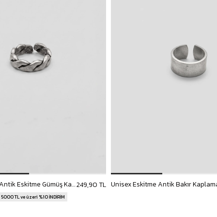
Erkek El Yapımı Antik Eskitme Gümüş Kaplama Cuban Bakır Yüzük
249,90 TL
| 5000 TL ve üzeri %10 İNDİRİM