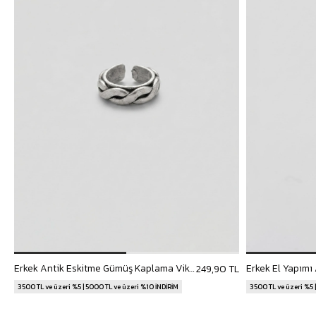
Erkek Antik Eskitme Gümüş Kaplama Viking Tarzı Bakır Yüzük
249,90 TL
3500 TL ve üzeri %5 | 5000 TL ve üzeri %10 İNDİRİM
3500 TL ve üzeri %5 