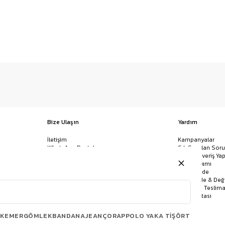
Bize Ulaşın
Yardım
İletişim
Kampanyalar
WhatsApp Destek
Sık Sorulan Soru
Mağazalar
Nasıl Alışveriş Yap
Ödeme Yöntemleri
Giysi Bakımı
Banka Hesap Bilgileri
İptal & İade
Havale/EFT ve Kapıda Ödeme
Kolay İade & Değ
Uygulamamızı İndirin
Kargo ve Teslima
Site Haritası
KEMER
GÖMLEK
BANDANA
JEAN
ÇORAP
POLO YAKA TIŞÖRT