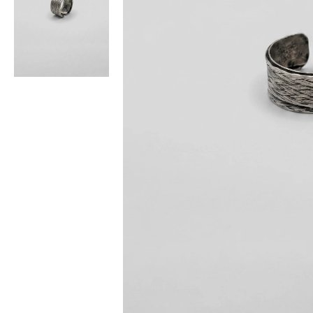
Bisiklet Yaka T-Shirt
Pamuklu T-Shirt
Spor Atleti
Sweatshirt
Hoodie / Kapüşonlu
Hırka
Kazak