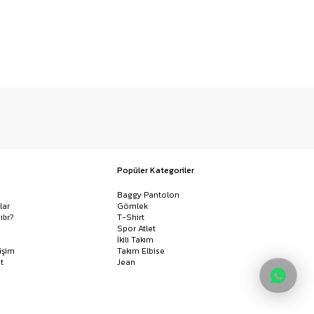
Popüler Kategoriler
Baggy Pantolon
lar
Gömlek
ılır?
T-Shirt
Spor Atlet
İkili Takım
işim
Takım Elbise
t
Jean