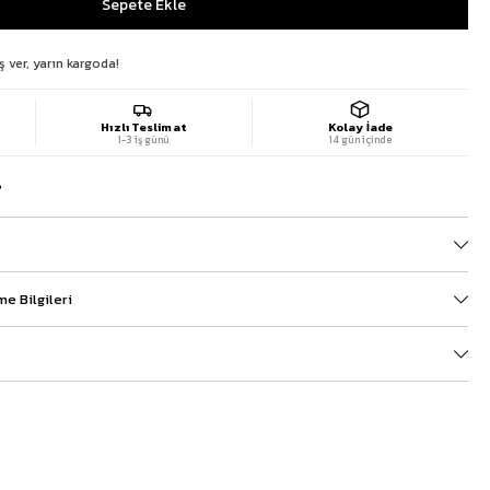
ş ver, yarın kargoda!
Hızlı Teslimat
Kolay İade
1-3 iş günü
14 gün içinde
?
e Bilgileri