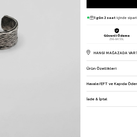
Baggy Şort
Keten Şort
1 gün 2 saat
içinde sipari
Kargo Şort
İKİLİ TAKIM
Gömlek Pantolon Takım
Güvenli Ödeme
256-bit SSL
Ceket Pantolon Takım
Eşofman Takımı
HANGI MAĞAZADA VAR
Ürün Özellikleri
Havale/EFT ve Kapıda Ödem
İade & İptal