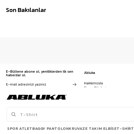
Son Bakılanlar
E-Bültene abone ol, yeniliklerden ilk sen
Abluka
haberdar ol.
Hakkımızda
Firma Bilgileri
Franchise Başvuru
Kampanyalar, ürünler ve
Kariyer
değişiklikler hakkında e-mail ve
İş Birliği
SMS almayı kendi rızamla kabul
Sözleşmeler
ediyorum. Gizlilik sözleşmesine
Blog
buradan ulaşabilirsin
SPOR ATLET
BAGGY PANTOLON
KRUVAZE TAKIM ELBISE
T-SHIRT