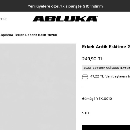
Yeni üyelere özel ilk siparişte %10 indirim
ET
aplama Telkari Desenli Bakır Yüzük
ALT GİYİM
Cüzdan
DIŞ GİYİM
Erkek Antik Eskitme 
Pantolon
Ceket
Kartlık
Baggy Pantolon
Kaban
Çanta
249,90 TL
Kumaş Pantolon
Mont
Pileli Pantolon
Trençkot
3500 TL ve üzeri %5 | 5000 TL ve üz
Keten Pantolon
İÇ GİYİM
47,22 TL
`den başlayan ta
Jean
Atlet
Baggy Jean
Boxer
Boyfriend Jean
Çorap
Slim Fit Jean
Gümüş | YZK.0010
Distressed Jean
Regular Fit Jean
STD
Eşofman
Şort
Deniz Şortu