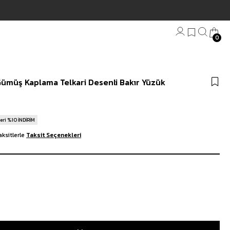
0
Bandana
Gümüş Kaplama Telkari Desenli Bakır Yüzük
Plaj Havlu
Anahtarlık
eri %10 İNDİRİM
ksitlerle
Taksit Seçenekleri