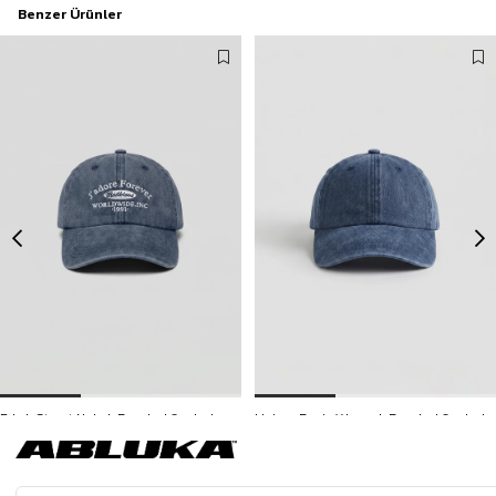
Benzer Ürünler
Erkek Street Nakışlı Beyzbol Şapka Lacivert
Unisex Basic Yıkamalı Beyzbol Şapka Lacivert
499,90 TL
399,90 TL
3500 TL ve üzeri %5 | 5000 TL ve üzeri %10
İNDİRİM