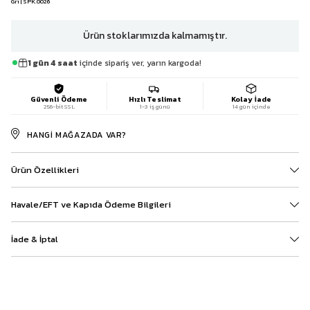
Gri | SPK.0026
Ürün stoklarımızda kalmamıştır.
1 gün 4 saat
içinde sipariş ver, yarın kargoda!
Güvenli Ödeme
Hızlı Teslimat
Kolay İade
256-bit SSL
1-3 iş günü
14 gün içinde
HANGI MAĞAZADA VAR?
Ürün Özellikleri
Havale/EFT ve Kapıda Ödeme Bilgileri
İade & İptal