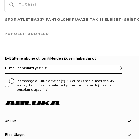
Son Bakılanlar
SPOR ATLET
BAGGY PANTOLON
KRUVAZE TAKIM ELBISE
T-SHIRT
POPÜLER ÜRÜNLER
E-Bültene abone ol, yeniliklerden ilk sen haberdar ol.
Kampanyalar, ürünler ve değişiklikler hakkında e-mail ve SMS
almayı kendi rızamla kabul ediyorum. Gizlilik sözleşmesine
buradan ulaşabilirsin
Abluka
Bize Ulaşın