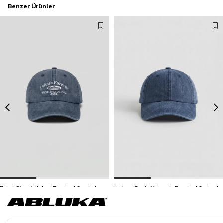
Benzer Ürünler
Erkek Street Nakışlı Beyzbol Şapka Lacivert
Unisex Basic Yıkamalı Beyzbol Şapka Lacivert
499,90 TL
399,90 TL
3500 TL ve üzeri %5 | 5000 TL ve üzeri %10
İNDİRİM