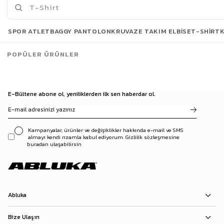
Son Bakılanlar
SPOR ATLET
BAGGY PANTOLON
KRUVAZE TAKIM ELBISE
T-SHIRT
POPÜLER ÜRÜNLER
E-Bültene abone ol, yeniliklerden ilk sen haberdar ol.
Kampanyalar, ürünler ve değişiklikler hakkında e-mail ve SMS
almayı kendi rızamla kabul ediyorum. Gizlilik sözleşmesine
buradan ulaşabilirsin
Abluka
Bize Ulaşın