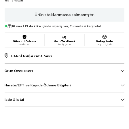
Yeşil | SPK.0026
Ürün stoklarımızda kalmamıştır.
16 saat 13 dakika
içinde sipariş ver, Cumartesi kargoda!
Güvenli Ödeme
Hızlı Teslimat
Kolay İade
256-bit SSL
1-3 iş günü
14 gün içinde
HANGI MAĞAZADA VAR?
Ürün Özellikleri
Havale/EFT ve Kapıda Ödeme Bilgileri
İade & İptal