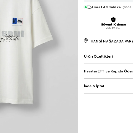
Baggy Şort
1 saat 48 dakika
içinde 
Keten Şort
Kargo Şort
Güvenli Ödeme
İKİLİ TAKIM
256-bit SSL
Gömlek Pantolon Takım
Ceket Pantolon Takım
HANGI MAĞAZADA VAR
Eşofman Takımı
Ürün Özellikleri
Havale/EFT ve Kapıda Ödem
İade & İptal