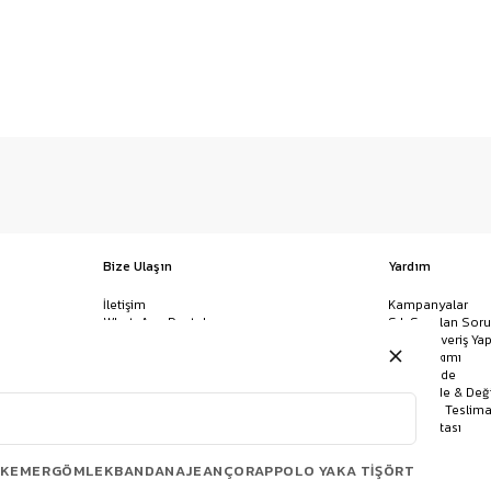
Bize Ulaşın
Yardım
İletişim
Kampanyalar
WhatsApp Destek
Sık Sorulan Soru
Mağazalar
Nasıl Alışveriş Yap
Ödeme Yöntemleri
Giysi Bakımı
Banka Hesap Bilgileri
İptal & İade
Havale/EFT ve Kapıda Ödeme
Kolay İade & Değ
Uygulamamızı İndirin
Kargo ve Teslima
Site Haritası
KEMER
GÖMLEK
BANDANA
JEAN
ÇORAP
POLO YAKA TIŞÖRT