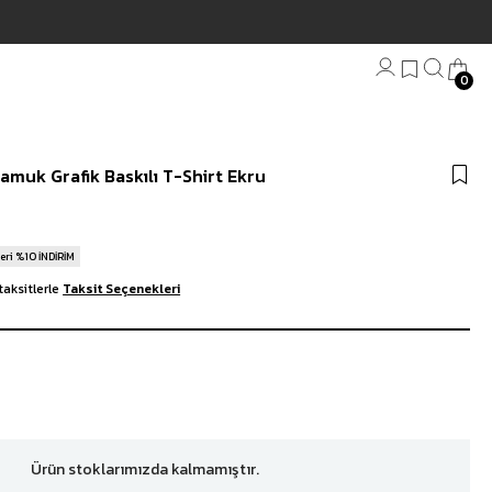
0
Bandana
amuk Grafik Baskılı T-Shirt Ekru
Plaj Havlu
Anahtarlık
eri %10 İNDİRİM
taksitlerle
Taksit Seçenekleri
Ürün stoklarımızda kalmamıştır.