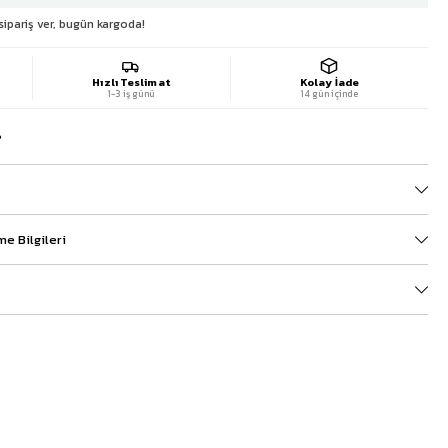
sipariş ver, bugün kargoda!
Hızlı Teslimat
Kolay İade
1-3 iş günü
14 gün içinde
?
e Bilgileri