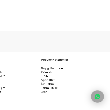
Popüler Kategoriler
Baggy Pantolon
lar
Gömlek
ılır?
T-Shirt
Spor Atlet
İkili Takım
işim
Takım Elbise
t
Jean