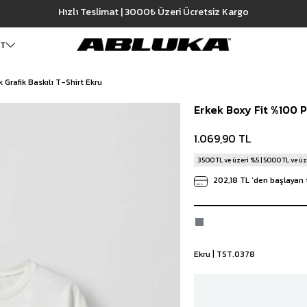
Hızlı Teslimat | 3000₺ Üzeri Ücretsiz Kargo
1.069,90 TL
Ekru
ET
Grafik Baskılı T-Shirt Ekru
ALT GİYİM
Cüzdan
DIŞ GİYİM
Erkek Boxy Fit %100 P
Pantolon
Ceket
Kartlık
Baggy Pantolon
Kaban
Çanta
1.069,90 TL
Kumaş Pantolon
Mont
Pileli Pantolon
Trençkot
3500 TL ve üzeri %5 | 5000 TL ve üz
Keten Pantolon
İÇ GİYİM
202,18 TL
`den başlayan 
Jean
Atlet
Baggy Jean
Boxer
Boyfriend Jean
Çorap
Slim Fit Jean
Distressed Jean
Ekru | TST.0378
Regular Fit Jean
Eşofman
Şort
Deniz Şortu