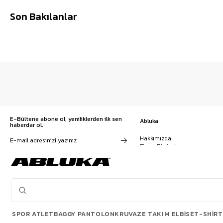
Son Bakılanlar
E-Bültene abone ol, yeniliklerden ilk sen
Abluka
haberdar ol.
Hakkımızda
Firma Bilgileri
Franchise Başvuru
Kampanyalar, ürünler ve
Kariyer
değişiklikler hakkında e-mail ve
İş Birliği
SMS almayı kendi rızamla kabul
Sözleşmeler
ediyorum. Gizlilik sözleşmesine
Blog
buradan ulaşabilirsin
SPOR ATLET
BAGGY PANTOLON
KRUVAZE TAKIM ELBISE
T-SHIRT