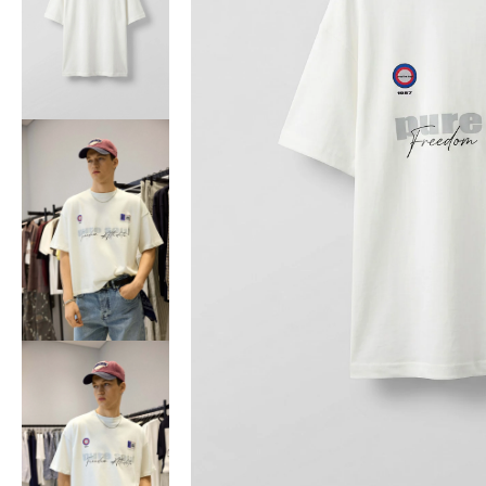
Bisiklet Yaka T-Shirt
Pamuklu T-Shirt
Spor Atleti
Sweatshirt
Hoodie / Kapüşonlu
Hırka
Kazak