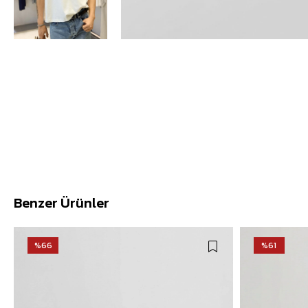
Benzer Ürünler
%66
%61