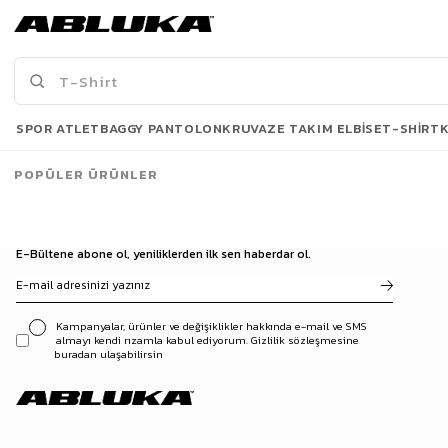
Erkek New York Baskılı Oversize T-Shirt Siyah
Erkek Long Fit Dokulu Basic T-Shirt Gri
175,00 TL
499,90 TL
519,90 TL
Son Bakılanlar
SPOR ATLET
BAGGY PANTOLON
KRUVAZE TAKIM ELBISE
T-SHIRT
POPÜLER ÜRÜNLER
E-Bültene abone ol, yeniliklerden ilk sen haberdar ol.
Kampanyalar, ürünler ve değişiklikler hakkında e-mail ve SMS
almayı kendi rızamla kabul ediyorum. Gizlilik sözleşmesine
buradan ulaşabilirsin