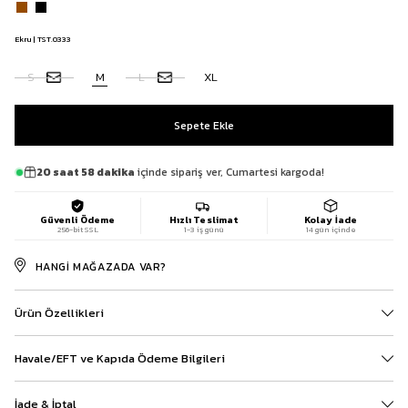
Ekru | TST.0333
S
M
L
XL
20 saat 58 dakika
içinde sipariş ver, Cumartesi kargoda!
Güvenli Ödeme
Hızlı Teslimat
Kolay İade
256-bit SSL
1-3 iş günü
14 gün içinde
HANGI MAĞAZADA VAR?
Ürün Özellikleri
Havale/EFT ve Kapıda Ödeme Bilgileri
İade & İptal