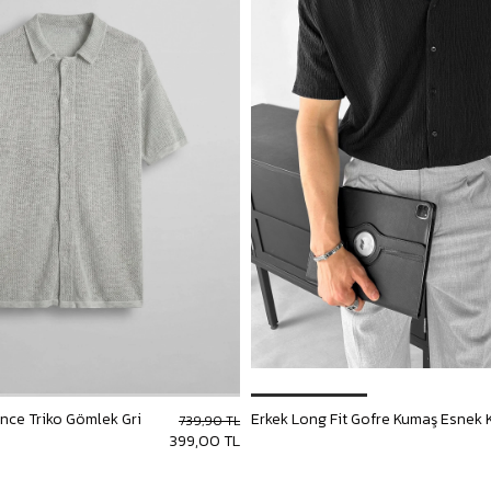
İnce Triko Gömlek Gri
739,90 TL
399,00 TL