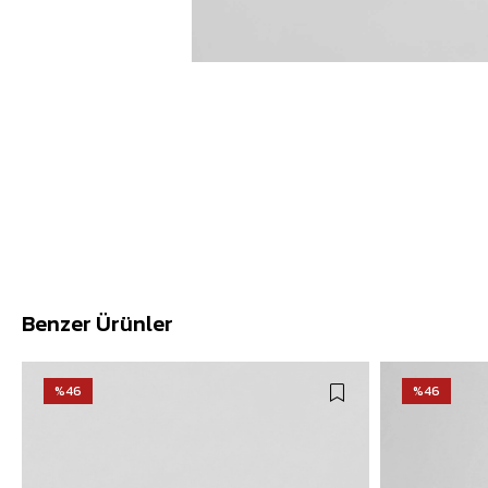
Benzer Ürünler
%46
%46