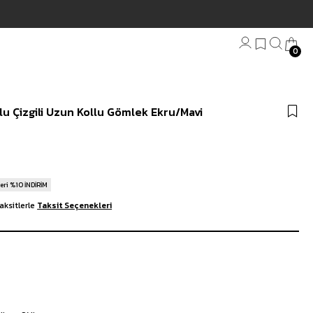
0
Bandana
u Çizgili Uzun Kollu Gömlek Ekru/Mavi
Plaj Havlu
Anahtarlık
eri %10 İNDİRİM
aksitlerle
Taksit Seçenekleri