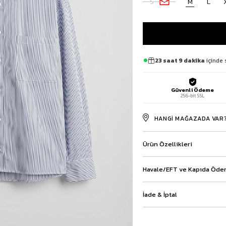
S
M
L
Baggy Şort
Keten Şort
Kargo Şort
İKİLİ TAKIM
Gömlek Pantolon Takım
23 saat 9 dakika
içinde 
Ceket Pantolon Takım
Eşofman Takımı
Güvenli Ödeme
256-bit SSL
HANGI MAĞAZADA VAR
Ürün Özellikleri
Havale/EFT ve Kapıda Ödem
İade & İptal