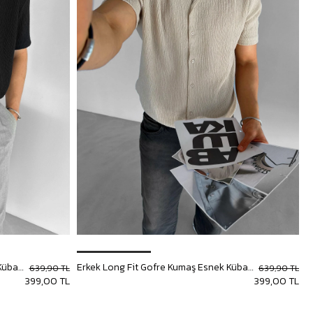
Erkek Long Fit Gofre Kumaş Esnek Küba Yaka Gömlek Siyah
Erkek Long Fit Gofre Kumaş Esnek Küba Yaka Gömlek Bej
639,90 TL
639,90 TL
399,00 TL
399,00 TL