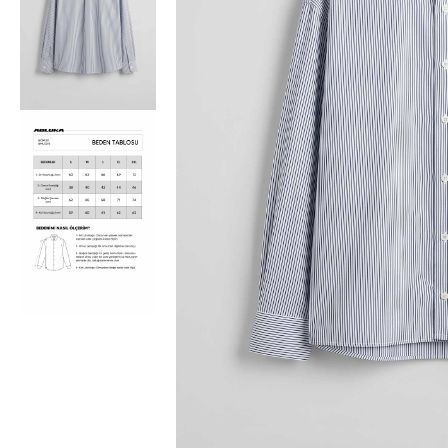
Bisiklet Yaka T-Shirt
Pamuklu T-Shirt
Spor Atleti
Sweatshirt
Hoodie / Kapüşonlu
Hırka
Kazak