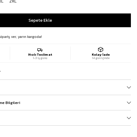
XL
2XL
sipariş ver, yarın kargoda!
Hızlı Teslimat
Kolay İade
1-3 iş günü
14 gün içinde
?
e Bilgileri