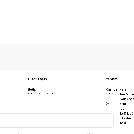
Bize Ulaşın
Yardım
İletişim
Kampanyalar
WhatsApp Destek
Sık Sorulan Soru
Mağazalar
Nasıl Alışveriş Yap
Ödeme Yöntemleri
Giysi Bakımı
Banka Hesap Bilgileri
İptal & İade
Havale/EFT ve Kapıda Ödeme
Kolay İade & Değ
Uygulamamızı İndirin
Kargo ve Teslima
Site Haritası