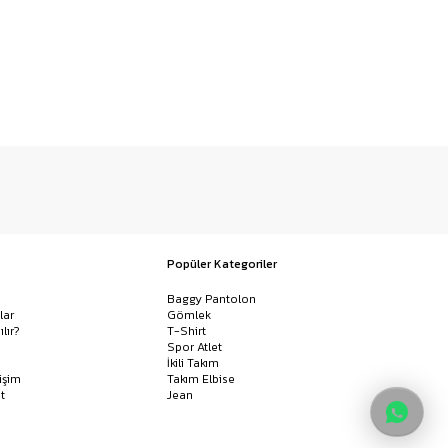
Popüler Kategoriler
Baggy Pantolon
lar
Gömlek
ılır?
T-Shirt
Spor Atlet
İkili Takım
işim
Takım Elbise
t
Jean