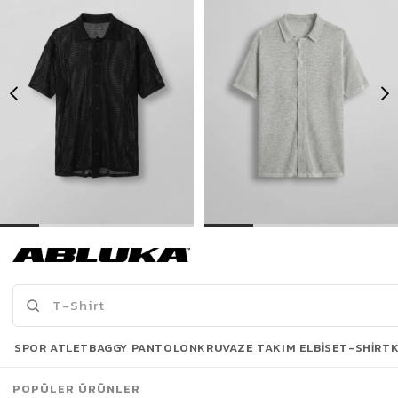
Erkek Oversize İnce Triko Gömlek Siyah
Erkek Oversize İnce Triko Gömlek Gri
399,00 TL
399,00 TL
739,90 TL
739,90 TL
Son Bakılanlar
SPOR ATLET
BAGGY PANTOLON
KRUVAZE TAKIM ELBISE
T-SHIRT
POPÜLER ÜRÜNLER