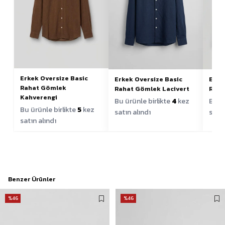
Erkek Oversize Basic
Erkek Oversize Basic
Erke
Rahat Gömlek
Rahat Gömlek Lacivert
Raha
Kahverengi
Bu ürünle birlikte
4
kez
Bu ür
Bu ürünle birlikte
5
kez
satın alındı
satın
satın alındı
Benzer Ürünler
%46
%46