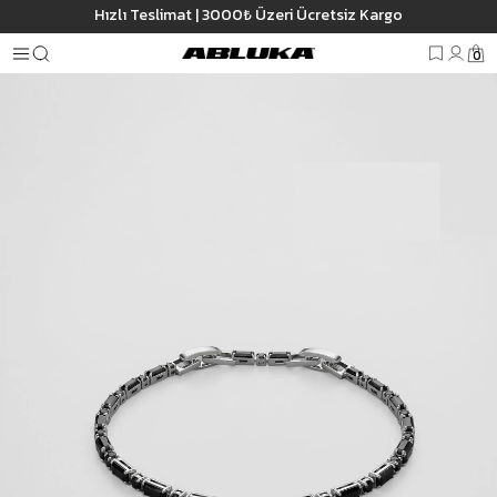
Hızlı Teslimat | 3000₺ Üzeri Ücretsiz Kargo
Anasayfa
Erkek
Aksesuar
Bileklik
Erkek Geometrik Zincir Detaylı Bilekli
0