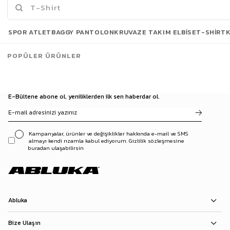
Son Bakılanlar
SPOR ATLET
BAGGY PANTOLON
KRUVAZE TAKIM ELBISE
T-SHIRT
POPÜLER ÜRÜNLER
E-Bültene abone ol, yeniliklerden ilk sen haberdar ol.
Kampanyalar, ürünler ve değişiklikler hakkında e-mail ve SMS
almayı kendi rızamla kabul ediyorum. Gizlilik sözleşmesine
buradan ulaşabilirsin
Abluka
Bize Ulaşın