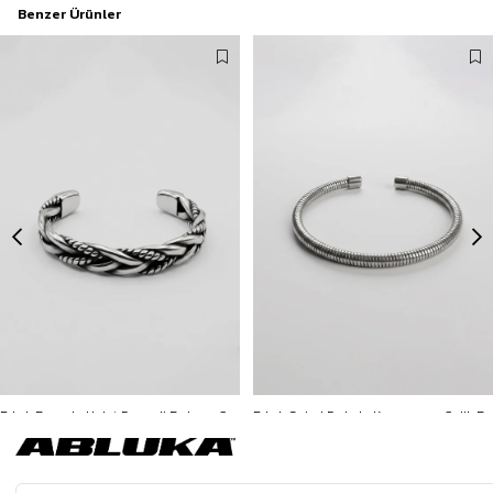
Benzer Ürünler
Erkek Burgulu Halat Desenli Bohem Çelik Bileklik Gümüş
Erkek Spiral Dokulu Kapamasız Çelik Bileklik Gümüş
799,90 TL
299,90 TL
3500 TL ve üzeri %5 | 5000 TL ve üzeri %10
3500 TL ve üzeri %5 | 5000 TL ve üzeri %10
İNDİRİM
İNDİRİM