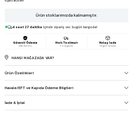
Siyah | BLK.0111
Ürün stoklarımızda kalmamıştır.
4 saat 27 dakika
içinde sipariş ver, bugün kargoda!
Güvenli Ödeme
Hızlı Teslimat
Kolay İade
256-bit SSL
1-3 iş günü
14 gün içinde
HANGI MAĞAZADA VAR?
Ürün Özellikleri
Havale/EFT ve Kapıda Ödeme Bilgileri
İade & İptal