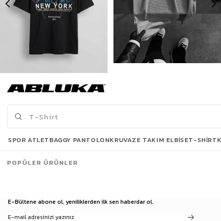
Erkek New York Baskılı Oversize T-Shirt Siyah
Erkek Long Fit Dokulu Basic T-Shirt Gri
175,00 TL
499,90 TL
519,90 TL
Son Bakılanlar
SPOR ATLET
BAGGY PANTOLON
KRUVAZE TAKIM ELBISE
T-SHIRT
POPÜLER ÜRÜNLER
E-Bültene abone ol, yeniliklerden ilk sen haberdar ol.