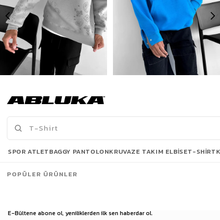
Erkek Oversize Baskılı Sweatshirt Gri
Erkek Oversize Baskılı Kapüşonlu Sweatshirt Mavi
422,90 TL
599,00 TL
779,90 TL
929,90 TL
Son Bakılanlar
SPOR ATLET
BAGGY PANTOLON
KRUVAZE TAKIM ELBISE
T-SHIRT
POPÜLER ÜRÜNLER
E-Bültene abone ol, yeniliklerden ilk sen haberdar ol.