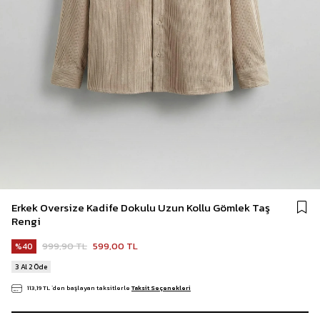
Erkek Oversize Kadife Dokulu Uzun Kollu Gömlek Taş
Rengi
999,90 TL
599,00 TL
40
3 Al 2 Öde
113,19 TL
`den başlayan taksitlerle
Taksit Seçenekleri