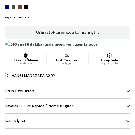
Taş Rengi | GML.0176
Ürün stoklarımızda kalmamıştır.
10 saat 6 dakika
içinde sipariş ver, bugün kargoda!
Güvenli Ödeme
Hızlı Teslimat
Kolay İade
256-bit SSL
1-3 iş günü
14 gün içinde
HANGI MAĞAZADA VAR?
Ürün Özellikleri
Havale/EFT ve Kapıda Ödeme Bilgileri
İade & İptal