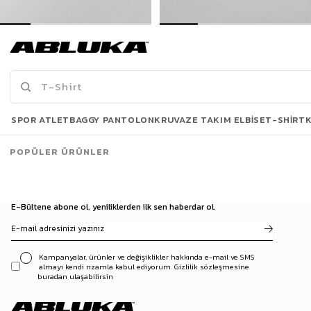
Erkek Oversize İnce Triko Gömlek Siyah
Erkek Oversize İnce Triko Gömlek Gri
399,00 TL
399,00 TL
739,90 TL
739,90 TL
Son Bakılanlar
SPOR ATLET
BAGGY PANTOLON
KRUVAZE TAKIM ELBISE
T-SHIRT
POPÜLER ÜRÜNLER
E-Bültene abone ol, yeniliklerden ilk sen haberdar ol.
Kampanyalar, ürünler ve değişiklikler hakkında e-mail ve SMS
almayı kendi rızamla kabul ediyorum. Gizlilik sözleşmesine
buradan ulaşabilirsin