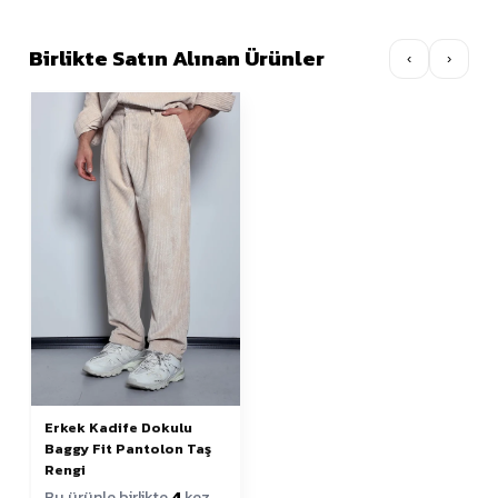
Birlikte Satın Alınan Ürünler
‹
›
Erkek Kadife Dokulu
Baggy Fit Pantolon Taş
Rengi
Bu ürünle birlikte
4
kez