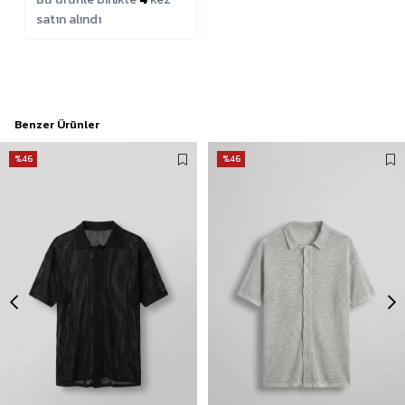
satın alındı
Benzer Ürünler
%46
%46