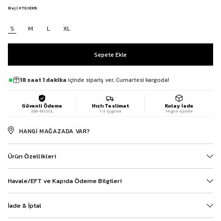
Bej | KTE.0005
S
M
L
XL
18 saat 1 dakika
içinde sipariş ver, Cumartesi kargoda!
Güvenli Ödeme
Hızlı Teslimat
Kolay İade
256-bit SSL
1-3 iş günü
14 gün içinde
HANGI MAĞAZADA VAR?
Ürün Özellikleri
Havale/EFT ve Kapıda Ödeme Bilgileri
İade & İptal