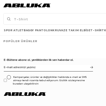
Erkek Oversize Rahat Kalıp Kruvaze Takım Elbise Bej
Erkek Oversize Rahat Kalıp Kruvaze Takım Elbise Siyah
2.799,90 TL
2.799,90 TL
3.199,90 TL
3.199,90 TL
Son Bakılanlar
SPOR ATLET
BAGGY PANTOLON
KRUVAZE TAKIM ELBISE
T-SHIRT
POPÜLER ÜRÜNLER
E-Bültene abone ol, yeniliklerden ilk sen haberdar ol.
Kampanyalar, ürünler ve değişiklikler hakkında e-mail ve SMS
almayı kendi rızamla kabul ediyorum. Gizlilik sözleşmesine
buradan ulaşabilirsin