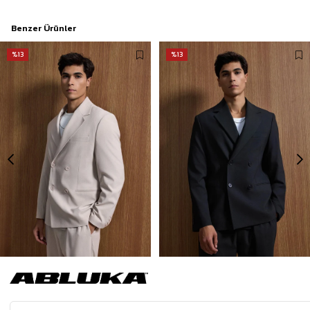
Benzer Ürünler
%13
%13
Erkek Oversize Rahat Kalıp Kruvaze Takım Elbise Bej
Erkek Oversize Rahat Kalıp Kruvaze Takım Elbise Siyah
2.799,90 TL
2.799,90 TL
3.199,90 TL
3.199,90 TL