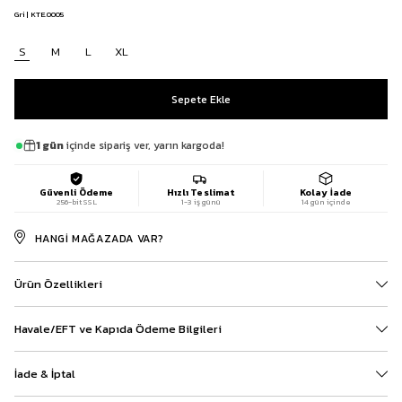
Gri | KTE.0005
S
M
L
XL
1 gün
içinde sipariş ver, yarın kargoda!
Güvenli Ödeme
Hızlı Teslimat
Kolay İade
256-bit SSL
1-3 iş günü
14 gün içinde
HANGI MAĞAZADA VAR?
Ürün Özellikleri
Havale/EFT ve Kapıda Ödeme Bilgileri
İade & İptal