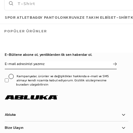
Son Bakılanlar
SPOR ATLET
BAGGY PANTOLON
KRUVAZE TAKIM ELBISE
T-SHIRT
POPÜLER ÜRÜNLER
E-Bültene abone ol, yeniliklerden ilk sen haberdar ol.
Kampanyalar, ürünler ve değişiklikler hakkında e-mail ve SMS
almayı kendi rızamla kabul ediyorum. Gizlilik sözleşmesine
buradan ulaşabilirsin
Abluka
Bize Ulaşın