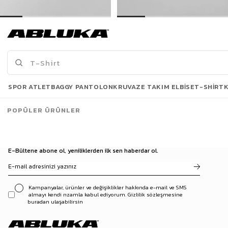
Erkek Oversize İnce Triko Gömlek Siyah
Erkek Oversize İnce Triko Gömlek Gri
399,00 TL
399,00 TL
739,90 TL
739,90 TL
Son Bakılanlar
SPOR ATLET
BAGGY PANTOLON
KRUVAZE TAKIM ELBISE
T-SHIRT
POPÜLER ÜRÜNLER
E-Bültene abone ol, yeniliklerden ilk sen haberdar ol.
Kampanyalar, ürünler ve değişiklikler hakkında e-mail ve SMS
almayı kendi rızamla kabul ediyorum. Gizlilik sözleşmesine
buradan ulaşabilirsin