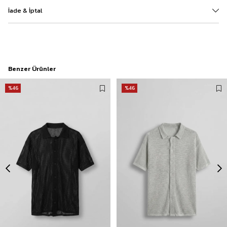
İade & İptal
Benzer Ürünler
%46
%46