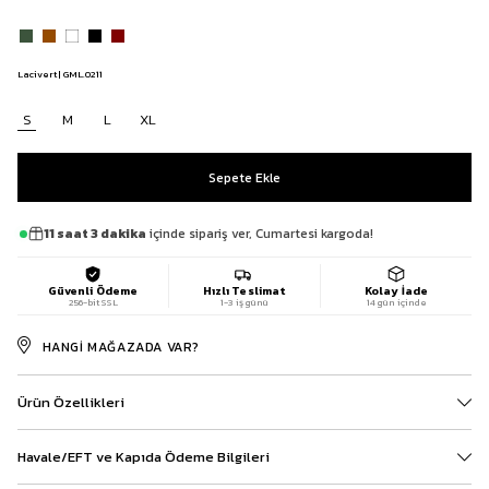
Lacivert | GML.0211
S
M
L
XL
11 saat 3 dakika
içinde sipariş ver, Cumartesi kargoda!
Güvenli Ödeme
Hızlı Teslimat
Kolay İade
256-bit SSL
1-3 iş günü
14 gün içinde
HANGI MAĞAZADA VAR?
Ürün Özellikleri
Havale/EFT ve Kapıda Ödeme Bilgileri