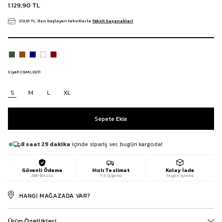
1.129,90 TL
213,51 TL
`den başlayan taksitlerle
Taksit Seçenekleri
Siyah | GML.0211
S
M
L
XL
8 saat 29 dakika
içinde sipariş ver, bugün kargoda!
Güvenli Ödeme
Hızlı Teslimat
Kolay İade
256-bit SSL
1-3 iş günü
14 gün içinde
HANGI MAĞAZADA VAR?
Ürün Özellikleri