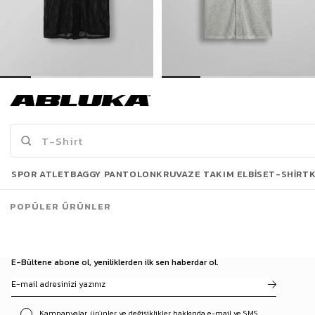
Erkek Oversize İnce Triko Gömlek Siyah
Erkek Oversize İnce Triko Gömlek Gri
399,00 TL
399,00 TL
739,90 TL
739,90 TL
Son Bakılanlar
SPOR ATLET
BAGGY PANTOLON
KRUVAZE TAKIM ELBISE
T-SHIRT
POPÜLER ÜRÜNLER
E-Bültene abone ol, yeniliklerden ilk sen haberdar ol.
Kampanyalar, ürünler ve değişiklikler hakkında e-mail ve SMS