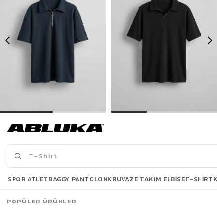
Erkek Fermuarlı Polo Yaka T-Shirt Lacivert
Erkek Oversize Polo Yaka Basic Fitilli T-Shirt Siyah
449,90 TL
299,00 TL
649,90 TL
499,90 TL
Son Bakılanlar
SPOR ATLET
BAGGY PANTOLON
KRUVAZE TAKIM ELBISE
T-SHIRT
POPÜLER ÜRÜNLER