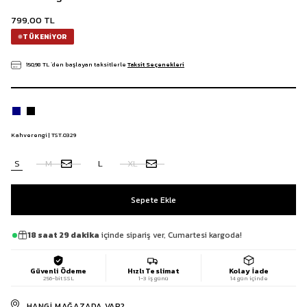
799,00 TL
TÜKENIYOR
150,98 TL
`den başlayan taksitlerle
Taksit Seçenekleri
Kahverengi | TST.0329
S
M
L
XL
18 saat 29 dakika
içinde sipariş ver, Cumartesi kargoda!
Güvenli Ödeme
Hızlı Teslimat
Kolay İade
256-bit SSL
1-3 iş günü
14 gün içinde
HANGI MAĞAZADA VAR?