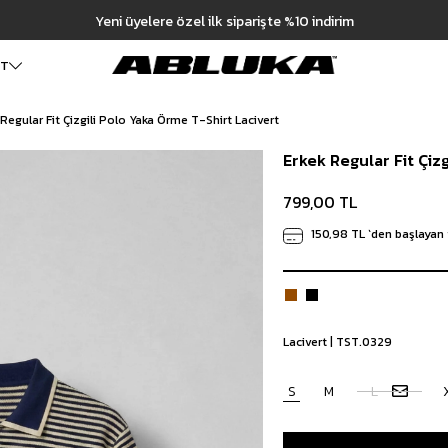
Hızlı Teslimat | 3000₺ Üzeri Ücretsiz Kargo
ET
 Regular Fit Çizgili Polo Yaka Örme T-Shirt Lacivert
ALT GİYİM
Cüzdan
DIŞ GİYİM
Erkek Regular Fit Çiz
Pantolon
Ceket
Kartlık
Baggy Pantolon
Kaban
Çanta
799,00 TL
Kumaş Pantolon
Mont
Pileli Pantolon
Trençkot
150,98 TL
`den başlayan 
Keten Pantolon
İÇ GİYİM
Jean
Atlet
Baggy Jean
Boxer
Boyfriend Jean
Çorap
Slim Fit Jean
Lacivert | TST.0329
Distressed Jean
Regular Fit Jean
S
M
L
Eşofman
Şort
Deniz Şortu