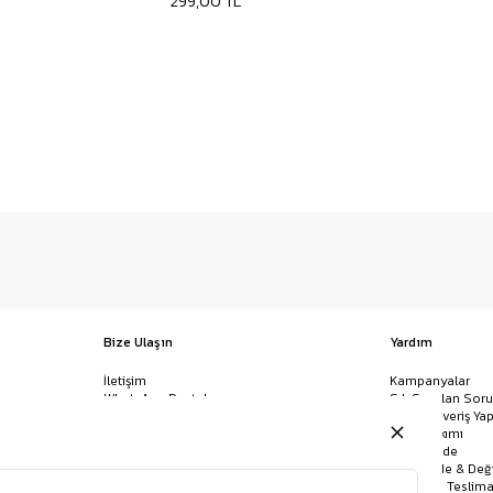
299,00 TL
Bize Ulaşın
Yardım
İletişim
Kampanyalar
WhatsApp Destek
Sık Sorulan Soru
Mağazalar
Nasıl Alışveriş Yap
Ödeme Yöntemleri
Giysi Bakımı
Banka Hesap Bilgileri
İptal & İade
Havale/EFT ve Kapıda Ödeme
Kolay İade & Değ
Uygulamamızı İndirin
Kargo ve Teslima