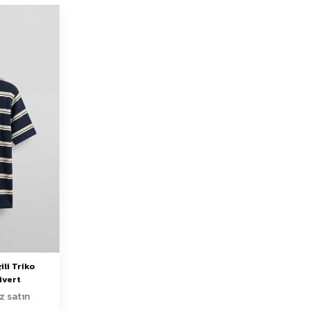
ili Triko
ivert
z satın