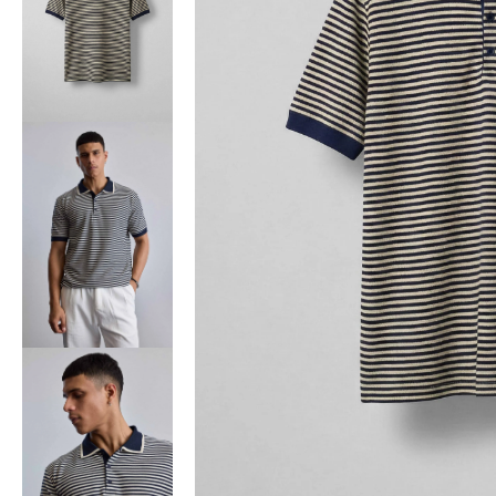
Bisiklet Yaka T-Shirt
Pamuklu T-Shirt
Spor Atleti
Sweatshirt
Hoodie / Kapüşonlu
Hırka
Kazak