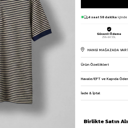
Baggy Şort
Keten Şort
4 saat 58 dakika
içinde 
Kargo Şort
İKİLİ TAKIM
Gömlek Pantolon Takım
Güvenli Ödeme
Ceket Pantolon Takım
256-bit SSL
Eşofman Takımı
HANGI MAĞAZADA VAR
Ürün Özellikleri
Havale/EFT ve Kapıda Ödem
İade & İptal
Birlikte Satın A