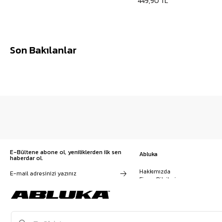
449,90 TL
Son Bakılanlar
E-Bültene abone ol, yeniliklerden ilk sen
Abluka
haberdar ol.
Hakkımızda
Firma Bilgileri
Franchise Başvuru
Kampanyalar, ürünler ve
Kariyer
değişiklikler hakkında e-mail ve
İş Birliği
SMS almayı kendi rızamla kabul
Sözleşmeler
ediyorum. Gizlilik sözleşmesine
Blog