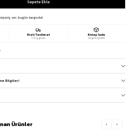
sipariş ver, bugün kargoda!
Hızlı Teslimat
Kolay İade
1-3 iş günü
14 gün içinde
?
e Bilgileri
lınan Ürünler
‹
›