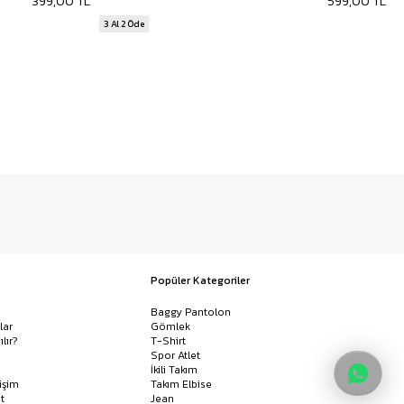
399,00 TL
599,00 TL
3 Al 2 Öde
Popüler Kategoriler
Baggy Pantolon
lar
Gömlek
ılır?
T-Shirt
Spor Atlet
İkili Takım
işim
Takım Elbise
t
Jean