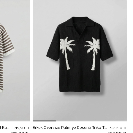
Erkek Triko Polo Yaka Çizgili T-Shirt Kahve
Erkek Oversize Palmiye Desenli Triko T-Shirt Siyah
719,90 TL
929,90 TL