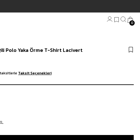
0
Bandana
gili Polo Yaka Örme T-Shirt Lacivert
Plaj Havlu
Anahtarlık
taksitlerle
Taksit Seçenekleri
XL