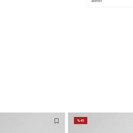
alındı
%45