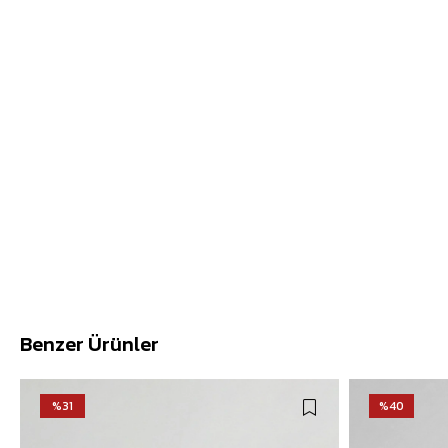
Benzer Ürünler
%31
%40