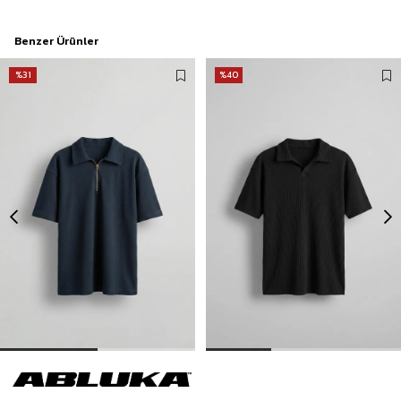
Benzer Ürünler
%31
%40
Erkek Fermuarlı Polo Yaka T-Shirt Lacivert
Erkek Oversize Polo Yaka Basic Fitilli T-Shirt Siyah
449,90 TL
299,00 TL
649,90 TL
499,90 TL