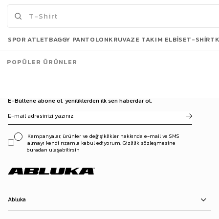
Son Bakılanlar
SPOR ATLET
BAGGY PANTOLON
KRUVAZE TAKIM ELBISE
T-SHIRT
POPÜLER ÜRÜNLER
E-Bültene abone ol, yeniliklerden ilk sen haberdar ol.
Kampanyalar, ürünler ve değişiklikler hakkında e-mail ve SMS
almayı kendi rızamla kabul ediyorum. Gizlilik sözleşmesine
buradan ulaşabilirsin
Abluka