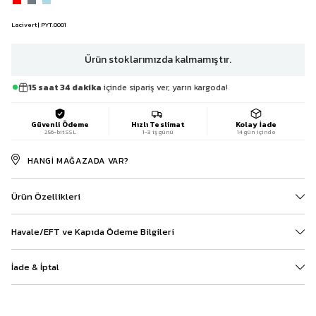
Lacivert | PYT.0001
Ürün stoklarımızda kalmamıştır.
15 saat 34 dakika
içinde sipariş ver, yarın kargoda!
Güvenli Ödeme
Hızlı Teslimat
Kolay İade
256-bit SSL
1-3 iş günü
14 gün içinde
HANGI MAĞAZADA VAR?
Ürün Özellikleri
Havale/EFT ve Kapıda Ödeme Bilgileri
İade & İptal