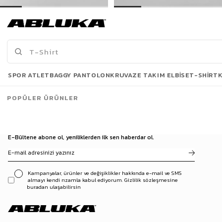
Erkek Oversize İnce Triko Gömlek Siyah
Erkek Oversize İnce Triko Gömlek Gri
399,00 TL
399,00 TL
739,90 TL
739,90 TL
Son Bakılanlar
SPOR ATLET
BAGGY PANTOLON
KRUVAZE TAKIM ELBISE
T-SHIRT
POPÜLER ÜRÜNLER
E-Bültene abone ol, yeniliklerden ilk sen haberdar ol.
Kampanyalar, ürünler ve değişiklikler hakkında e-mail ve SMS
almayı kendi rızamla kabul ediyorum. Gizlilik sözleşmesine
buradan ulaşabilirsin