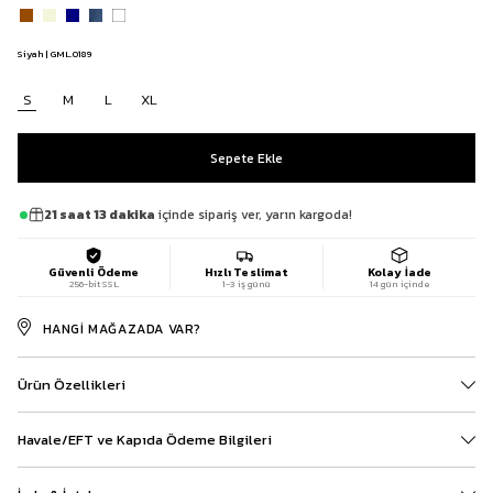
Siyah | GML.0189
S
M
L
XL
21 saat 13 dakika
içinde sipariş ver, yarın kargoda!
Güvenli Ödeme
Hızlı Teslimat
Kolay İade
256-bit SSL
1-3 iş günü
14 gün içinde
HANGI MAĞAZADA VAR?
Ürün Özellikleri
Havale/EFT ve Kapıda Ödeme Bilgileri