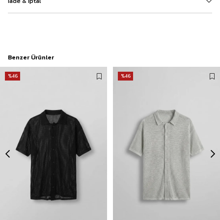
İade & İptal
Benzer Ürünler
%46
%46