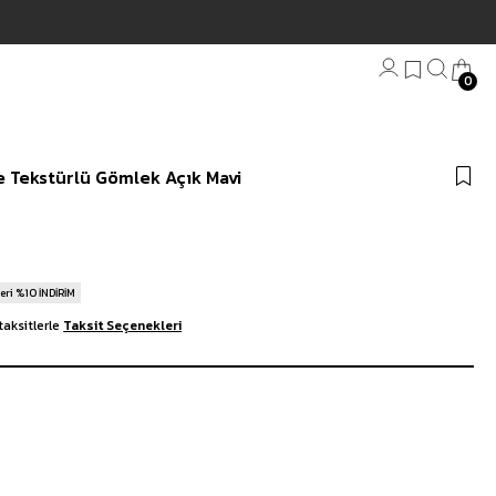
0
Bandana
e Tekstürlü Gömlek Açık Mavi
Plaj Havlu
Anahtarlık
eri %10 İNDİRİM
taksitlerle
Taksit Seçenekleri