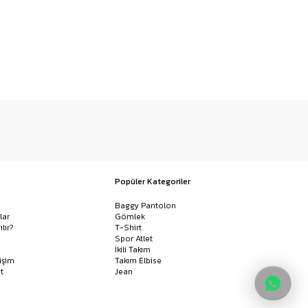
Popüler Kategoriler
Baggy Pantolon
lar
Gömlek
ılır?
T-Shirt
Spor Atlet
İkili Takım
işim
Takım Elbise
t
Jean