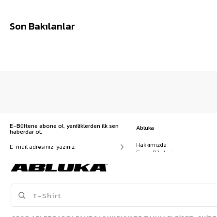
Son Bakılanlar
E-Bültene abone ol, yeniliklerden ilk sen
Abluka
haberdar ol.
Hakkımızda
Firma Bilgileri
Franchise Başvuru
Kampanyalar, ürünler ve
Kariyer
değişiklikler hakkında e-mail ve
İş Birliği
SMS almayı kendi rızamla kabul
Sözleşmeler
ediyorum. Gizlilik sözleşmesine
Blog
buradan ulaşabilirsin