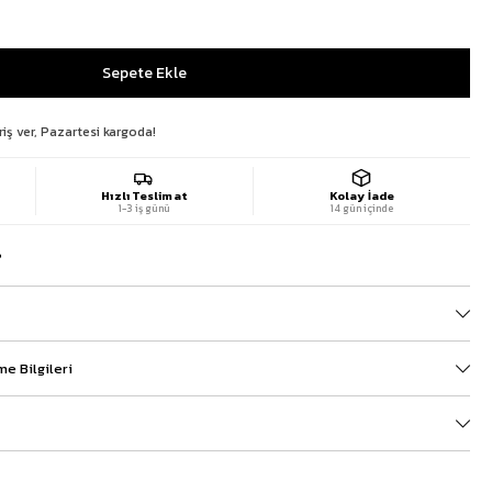
riş ver, Pazartesi kargoda!
Hızlı Teslimat
Kolay İade
1-3 iş günü
14 gün içinde
?
e Bilgileri