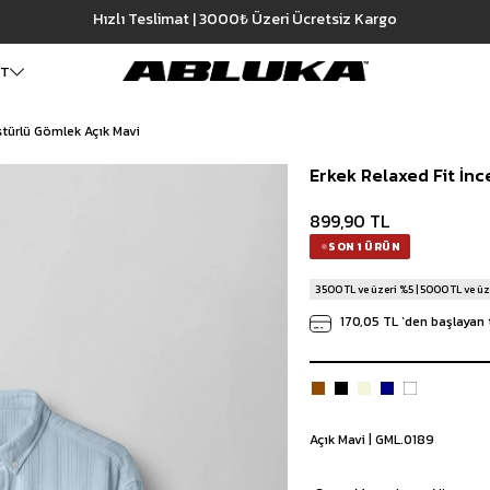
Hızlı Teslimat | 3000₺ Üzeri Ücretsiz Kargo
ET
stürlü Gömlek Açık Mavi
ALT GİYİM
Cüzdan
DIŞ GİYİM
Erkek Relaxed Fit İnc
Pantolon
Ceket
Kartlık
Baggy Pantolon
Kaban
Çanta
899,90 TL
Kumaş Pantolon
Mont
Pileli Pantolon
Trençkot
SON 1 ÜRÜN
Keten Pantolon
İÇ GİYİM
3500 TL ve üzeri %5 | 5000 TL ve üz
Jean
Atlet
Baggy Jean
Boxer
170,05 TL
`den başlayan 
Boyfriend Jean
Çorap
Slim Fit Jean
Distressed Jean
Regular Fit Jean
Eşofman
Açık Mavi | GML.0189
Şort
Deniz Şortu