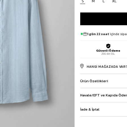
S
M
L
XL
Baggy Şort
Keten Şort
Kargo Şort
İKİLİ TAKIM
Gömlek Pantolon Takım
1 gün 22 saat
içinde sipa
Ceket Pantolon Takım
Eşofman Takımı
Güvenli Ödeme
256-bit SSL
HANGI MAĞAZADA VAR
Ürün Özellikleri
Havale/EFT ve Kapıda Ödem
İade & İptal