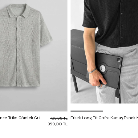
İnce Triko Gömlek Gri
739,90 TL
399,00 TL