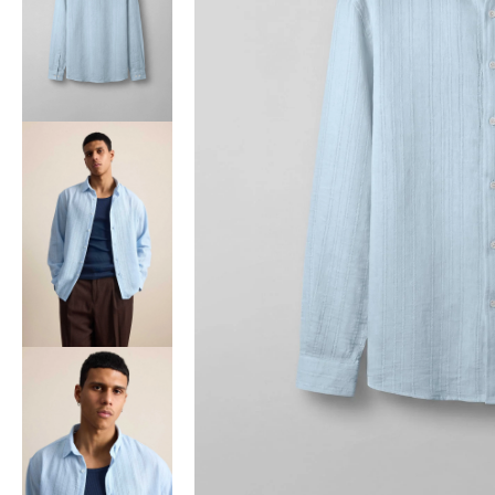
Bisiklet Yaka T-Shirt
Pamuklu T-Shirt
Spor Atleti
Sweatshirt
Hoodie / Kapüşonlu
Hırka
Kazak