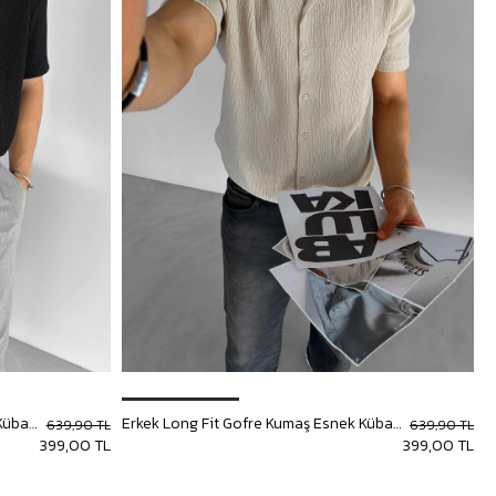
Erkek Long Fit Gofre Kumaş Esnek Küba Yaka Gömlek Siyah
Erkek Long Fit Gofre Kumaş Esnek Küba Yaka Gömlek Bej
639,90 TL
639,90 TL
399,00 TL
399,00 TL