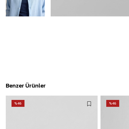
Benzer Ürünler
%46
%46