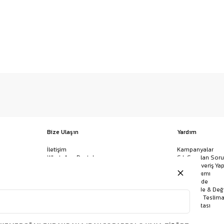
Bize Ulaşın
Yardım
İletişim
Kampanyalar
WhatsApp Destek
Sık Sorulan Soru
Mağazalar
Nasıl Alışveriş Yap
Ödeme Yöntemleri
Giysi Bakımı
Banka Hesap Bilgileri
İptal & İade
Havale/EFT ve Kapıda Ödeme
Kolay İade & Değ
Uygulamamızı İndirin
Kargo ve Teslima
Site Haritası