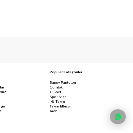
Popüler Kategoriler
Baggy Pantolon
lar
Gömlek
ılır?
T-Shirt
Spor Atlet
İkili Takım
işim
Takım Elbise
t
Jean