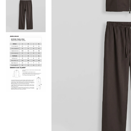
Bisiklet Yaka T-Shirt
Pamuklu T-Shirt
Spor Atleti
Sweatshirt
Hoodie / Kapüşonlu
Hırka
Kazak