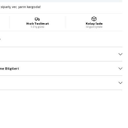
sipariş ver, yarın kargoda!
Hızlı Teslimat
Kolay İade
1-3 iş günü
14 gün içinde
?
e Bilgileri