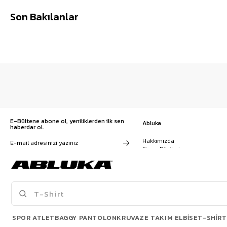
Son Bakılanlar
E-Bültene abone ol, yeniliklerden ilk sen
Abluka
haberdar ol.
Hakkımızda
Firma Bilgileri
Franchise Başvuru
Kampanyalar, ürünler ve
Kariyer
değişiklikler hakkında e-mail ve
İş Birliği
SMS almayı kendi rızamla kabul
Sözleşmeler
ediyorum. Gizlilik sözleşmesine
Blog
buradan ulaşabilirsin
SPOR ATLET
BAGGY PANTOLON
KRUVAZE TAKIM ELBISE
T-SHIRT