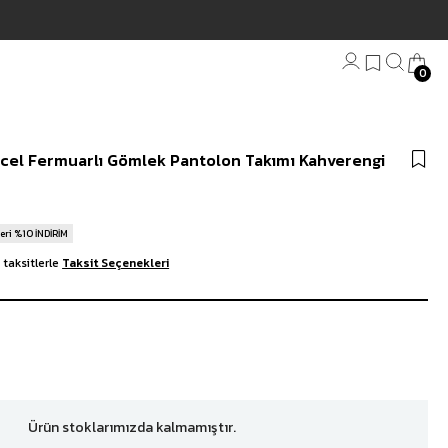
0
Bandana
ncel Fermuarlı Gömlek Pantolon Takımı Kahverengi
Plaj Havlu
Anahtarlık
eri %10 İNDİRİM
taksitlerle
Taksit Seçenekleri
Ürün stoklarımızda kalmamıştır.