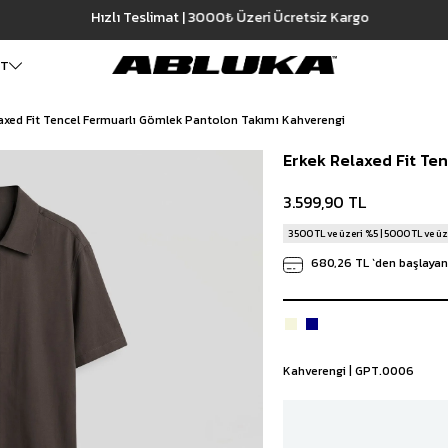
Hızlı Teslimat | 3000₺ Üzeri Ücretsiz Kargo
3.599,90 TL
on Takımı Kahverengi
ET
axed Fit Tencel Fermuarlı Gömlek Pantolon Takımı Kahverengi
ALT GİYİM
Cüzdan
DIŞ GİYİM
Erkek Relaxed Fit Te
Pantolon
Ceket
Kartlık
Baggy Pantolon
Kaban
Çanta
3.599,90 TL
Kumaş Pantolon
Mont
Pileli Pantolon
Trençkot
3500 TL ve üzeri %5 | 5000 TL ve üz
Keten Pantolon
İÇ GİYİM
680,26 TL
`den başlayan 
Jean
Atlet
Baggy Jean
Boxer
Boyfriend Jean
Çorap
Slim Fit Jean
Distressed Jean
Kahverengi | GPT.0006
Regular Fit Jean
Eşofman
Şort
Deniz Şortu