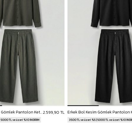
Erkek Bol Kesim Gömlek Pantolon Keten İkili Takım Haki
2.599,90 TL
| 5000 TL ve üzeri %10 İNDİRİM
3500 TL ve üzeri %5 | 5000 TL ve üzeri %10 İND