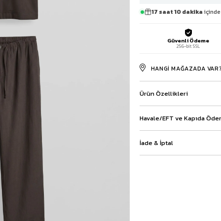
Baggy Şort
17 saat 10 dakika
içinde 
Keten Şort
Kargo Şort
Güvenli Ödeme
İKİLİ TAKIM
256-bit SSL
Gömlek Pantolon Takım
Ceket Pantolon Takım
HANGI MAĞAZADA VAR
Eşofman Takımı
Ürün Özellikleri
Havale/EFT ve Kapıda Ödem
İade & İptal