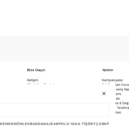
Bize Ulaşın
Yardım
İletişim
Kampanyalar
WhatsApp Destek
Sık Sorulan Soru
Mağazalar
Nasıl Alışveriş Yap
Ödeme Yöntemleri
Giysi Bakımı
Banka Hesap Bilgileri
İptal & İade
Havale/EFT ve Kapıda Ödeme
Kolay İade & Değ
Uygulamamızı İndirin
Kargo ve Teslima
Site Haritası
KEMER
GÖMLEK
BANDANA
JEAN
POLO YAKA TIŞÖRT
ÇORAP