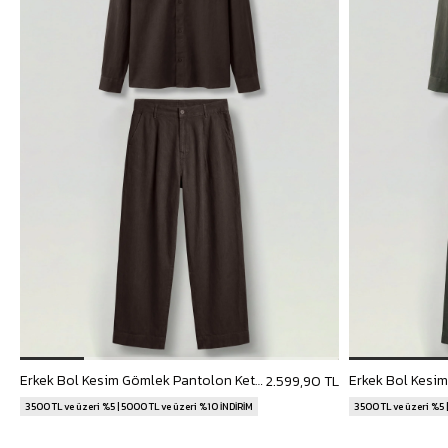
Erkek Bol Kesim Gömlek Pantolon Keten İkili Takım Kahverengi
2.599,90 TL
3500 TL ve üzeri %5 | 5000 TL ve üzeri %10 İNDİRİM
3500 TL ve üzeri %5 