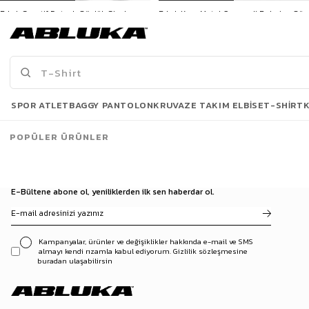
Erkek Sportif Detaylı Gözlük Siyah
Erkek Kare Metal Çerçeveli Polarize Güneş Gözlüğü Siyah
599,90 TL
599,90 TL
Son Bakılanlar
SPOR ATLET
BAGGY PANTOLON
KRUVAZE TAKIM ELBISE
T-SHIRT
POPÜLER ÜRÜNLER
E-Bültene abone ol, yeniliklerden ilk sen haberdar ol.
Kampanyalar, ürünler ve değişiklikler hakkında e-mail ve SMS
almayı kendi rızamla kabul ediyorum. Gizlilik sözleşmesine
buradan ulaşabilirsin