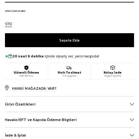
Altın | GZLK.082
STD
20 saat 6 dakika
içinde sipariş ver, yarın kargoda!
Güvenli Ödeme
Hızlı Teslimat
Kolay İade
256-bit SSL
1-3 iş günü
14 gün içinde
HANGI MAĞAZADA VAR?
Ürün Özellikleri
Havale/EFT ve Kapıda Ödeme Bilgileri
İade & İptal