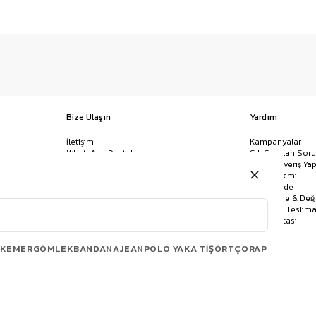
Bize Ulaşın
Yardım
İletişim
Kampanyalar
WhatsApp Destek
Sık Sorulan Soru
Mağazalar
Nasıl Alışveriş Yap
Ödeme Yöntemleri
Giysi Bakımı
Banka Hesap Bilgileri
İptal & İade
Havale/EFT ve Kapıda Ödeme
Kolay İade & Değ
Uygulamamızı İndirin
Kargo ve Teslima
Site Haritası
KEMER
GÖMLEK
BANDANA
JEAN
POLO YAKA TIŞÖRT
ÇORAP