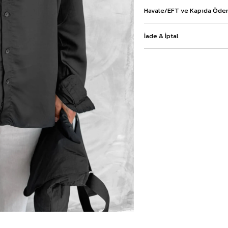
Baggy Şort
Havale/EFT ve Kapıda Ödem
Keten Şort
Kargo Şort
İade & İptal
İKİLİ TAKIM
Gömlek Pantolon Takım
Ceket Pantolon Takım
Eşofman Takımı