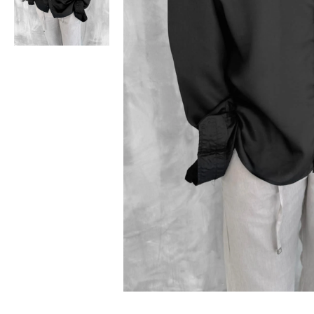
Bisiklet Yaka T-Shirt
Pamuklu T-Shirt
Spor Atleti
Sweatshirt
Hoodie / Kapüşonlu
Hırka
Kazak