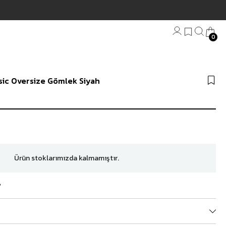
Kargo
0
Bandana
sic Oversize Gömlek Siyah
Plaj Havlu
Anahtarlık
Ürün stoklarımızda kalmamıştır.
?