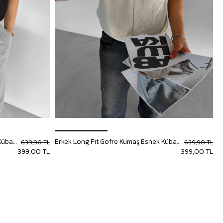
Erkek Long Fit Gofre Kumaş Esnek Küba Yaka Gömlek Siyah
Erkek Long Fit Gofre Kumaş Esnek Küba Yaka Gömlek Bej
639,90 TL
639,90 TL
399,00 TL
399,00 TL