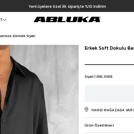
Hızlı Teslimat | 3000₺ Üzeri Ücretsiz 
ET
Oversize Gömlek Siyah
ALT GİYİM
Cüzdan
DIŞ GİYİM
Erkek Soft Dokulu Ba
Pantolon
Ceket
Kartlık
Baggy Pantolon
Kaban
Çanta
Kumaş Pantolon
Mont
Pileli Pantolon
Trençkot
Keten Pantolon
İÇ GİYİM
Siyah | GML.0168
Jean
Atlet
Baggy Jean
Boxer
Boyfriend Jean
Çorap
Slim Fit Jean
Distressed Jean
HANGI MAĞAZADA VAR
Regular Fit Jean
Eşofman
Ürün Özellikleri
Şort
Deniz Şortu