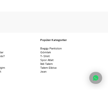
Popüler Kategoriler
Baggy Pantolon
lar
Gömlek
ılır?
T-Shirt
Spor Atlet
İkili Takım
işim
Takım Elbise
t
Jean