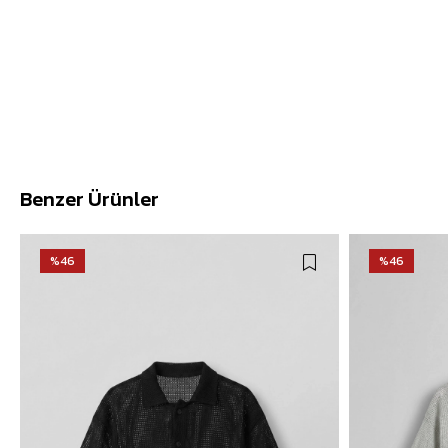
Benzer Ürünler
%46
%46