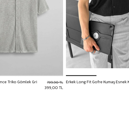
İnce Triko Gömlek Gri
739,90 TL
399,00 TL