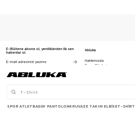
E-Bültene abone ol, yeniliklerden ilk sen
Abluka
haberdar ol.
Hakkımızda
Firma Bilgileri
Franchise Başvuru
Kampanyalar, ürünler ve
Kariyer
değişiklikler hakkında e-mail ve
İş Birliği
SMS almayı kendi rızamla kabul
Sözleşmeler
ediyorum. Gizlilik sözleşmesine
Blog
buradan ulaşabilirsin
SPOR ATLET
BAGGY PANTOLON
KRUVAZE TAKIM ELBISE
T-SHIRT
POPÜLER ÜRÜNLER
© 2026 Abluka. All rights reserved.