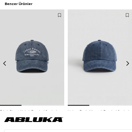
Benzer Ürünler
Erkek Street Nakışlı Beyzbol Şapka Lacivert
Unisex Basic Yıkamalı Beyzbol Şapka Lacivert
499,90 TL
399,90 TL
3500 TL ve üzeri %5 | 5000 TL ve üzeri %10
İNDİRİM