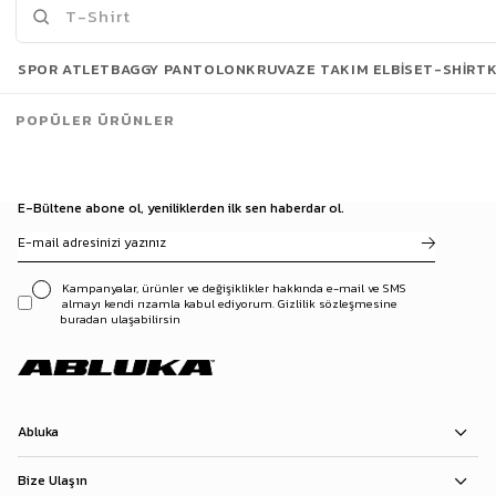
Son Bakılanlar
SPOR ATLET
BAGGY PANTOLON
KRUVAZE TAKIM ELBISE
T-SHIRT
POPÜLER ÜRÜNLER
E-Bültene abone ol, yeniliklerden ilk sen haberdar ol.
Kampanyalar, ürünler ve değişiklikler hakkında e-mail ve SMS
almayı kendi rızamla kabul ediyorum. Gizlilik sözleşmesine
buradan ulaşabilirsin
Abluka
Bize Ulaşın