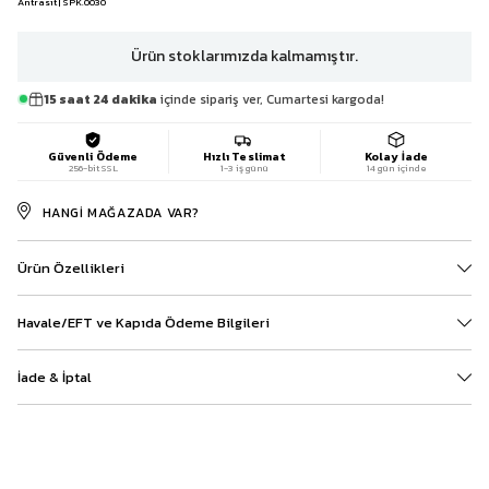
Antrasit | SPK.0030
Ürün stoklarımızda kalmamıştır.
15 saat 24 dakika
içinde sipariş ver, Cumartesi kargoda!
Güvenli Ödeme
Hızlı Teslimat
Kolay İade
256-bit SSL
1-3 iş günü
14 gün içinde
HANGI MAĞAZADA VAR?
Ürün Özellikleri
Havale/EFT ve Kapıda Ödeme Bilgileri
İade & İptal