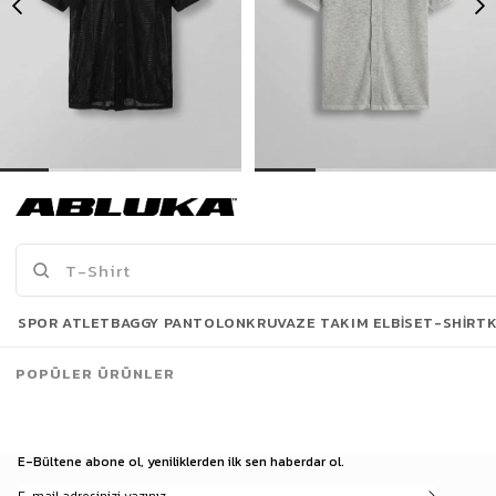
Erkek Oversize İnce Triko Gömlek Siyah
Erkek Oversize İnce Triko Gömlek Gri
399,00 TL
399,00 TL
739,90 TL
739,90 TL
Son Bakılanlar
SPOR ATLET
BAGGY PANTOLON
KRUVAZE TAKIM ELBISE
T-SHIRT
POPÜLER ÜRÜNLER
E-Bültene abone ol, yeniliklerden ilk sen haberdar ol.