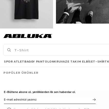
Erkek New York Baskılı Oversize T-Shirt Siyah
Erkek Long Fit Dokulu Basic T-Shirt Gri
175,00 TL
499,90 TL
519,90 TL
Son Bakılanlar
SPOR ATLET
BAGGY PANTOLON
KRUVAZE TAKIM ELBISE
T-SHIRT
POPÜLER ÜRÜNLER
E-Bültene abone ol, yeniliklerden ilk sen haberdar ol.