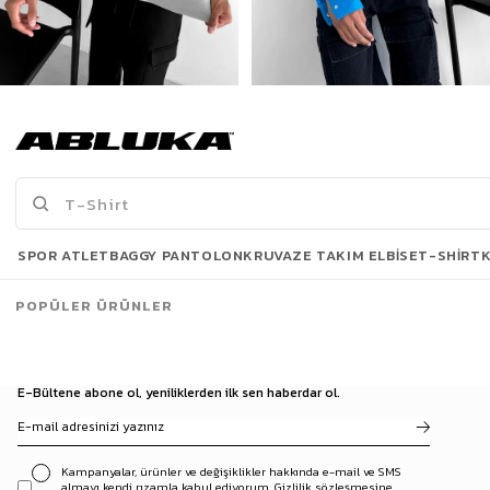
Erkek Oversize Baskılı Sweatshirt Gri
Erkek Oversize Baskılı Kapüşonlu Sweatshirt Mavi
422,90 TL
599,00 TL
779,90 TL
929,90 TL
Son Bakılanlar
SPOR ATLET
BAGGY PANTOLON
KRUVAZE TAKIM ELBISE
T-SHIRT
POPÜLER ÜRÜNLER
E-Bültene abone ol, yeniliklerden ilk sen haberdar ol.
Kampanyalar, ürünler ve değişiklikler hakkında e-mail ve SMS
almayı kendi rızamla kabul ediyorum. Gizlilik sözleşmesine