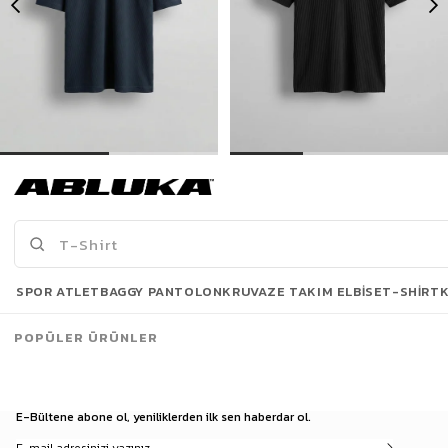
Erkek Fermuarlı Polo Yaka T-Shirt Lacivert
Erkek Oversize Polo Yaka Basic Fitilli T-Shirt Siyah
449,90 TL
299,00 TL
649,90 TL
499,90 TL
Son Bakılanlar
SPOR ATLET
BAGGY PANTOLON
KRUVAZE TAKIM ELBISE
T-SHIRT
POPÜLER ÜRÜNLER
E-Bültene abone ol, yeniliklerden ilk sen haberdar ol.