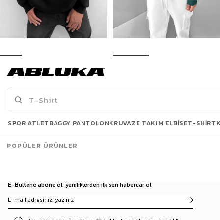
Erkek Oversize Çift Renkli Kapüşonlu Sweatshirt Gri
Erkek Oversize Nakışlı Kapüşonlu Sweatshirt Yeşil
499,90 TL
599,00 TL
949,90 TL
929,90 TL
Son Bakılanlar
SPOR ATLET
BAGGY PANTOLON
KRUVAZE TAKIM ELBISE
T-SHIRT
POPÜLER ÜRÜNLER
E-Bültene abone ol, yeniliklerden ilk sen haberdar ol.