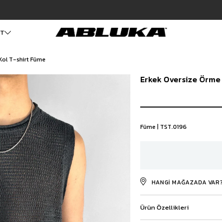
Hızlı Teslimat | 3000₺ Üzeri Ücretsiz Kargo
ET
 Kol T-shirt Füme
ALT GİYİM
Cüzdan
DIŞ GİYİM
Erkek Oversize Örme 
Pantolon
Ceket
Kartlık
Baggy Pantolon
Kaban
Çanta
Kumaş Pantolon
Mont
Pileli Pantolon
Trençkot
Keten Pantolon
İÇ GİYİM
Füme | TST.0196
Jean
Atlet
Baggy Jean
Boxer
Boyfriend Jean
Çorap
Slim Fit Jean
Distressed Jean
HANGI MAĞAZADA VAR
Regular Fit Jean
Eşofman
Ürün Özellikleri
Şort
Deniz Şortu