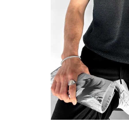
Bisiklet Yaka T-Shirt
Pamuklu T-Shirt
Spor Atleti
Sweatshirt
Hoodie / Kapüşonlu
Hırka
Kazak