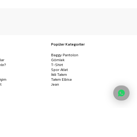
Popüler Kategoriler
Baggy Pantolon
lar
Gömlek
ılır?
T-Shirt
Spor Atlet
İkili Takım
işim
Takım Elbise
t
Jean