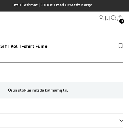
0
Bandana
Sıfır Kol T-shirt Füme
Plaj Havlu
Anahtarlık
Ürün stoklarımızda kalmamıştır.
?