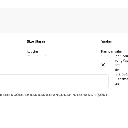
Bize Ulaşın
Yardım
İletişim
Kampanyalar
WhatsApp Destek
Sık Sorulan Soru
Mağazalar
Nasıl Alışveriş Yap
Ödeme Yöntemleri
Giysi Bakımı
Banka Hesap Bilgileri
İptal & İade
Havale/EFT ve Kapıda Ödeme
Kolay İade & Değ
Uygulamamızı İndirin
Kargo ve Teslima
Site Haritası
KEMER
GÖMLEK
BANDANA
JEAN
ÇORAP
POLO YAKA TIŞÖRT