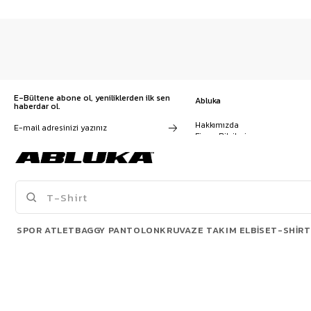
E-Bültene abone ol, yeniliklerden ilk sen
Abluka
haberdar ol.
Hakkımızda
Firma Bilgileri
Franchise Başvuru
Kampanyalar, ürünler ve
Kariyer
değişiklikler hakkında e-mail ve
İş Birliği
SMS almayı kendi rızamla kabul
Sözleşmeler
ediyorum. Gizlilik sözleşmesine
Blog
buradan ulaşabilirsin
SPOR ATLET
BAGGY PANTOLON
KRUVAZE TAKIM ELBISE
T-SHIRT
POPÜLER ÜRÜNLER
© 2026 Abluka. All rights reserved.