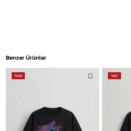
Benzer Ürünler
%66
%61