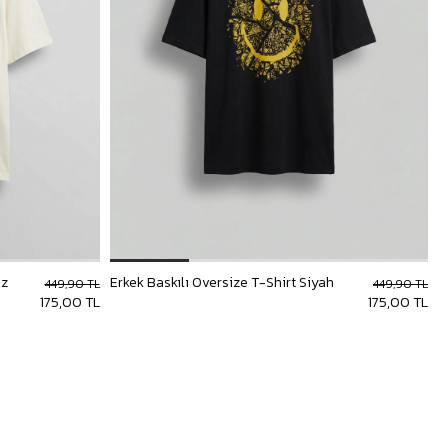
az
Erkek Baskılı Oversize T-Shirt Siyah
449,90 TL
449,90 TL
175,00 TL
175,00 TL