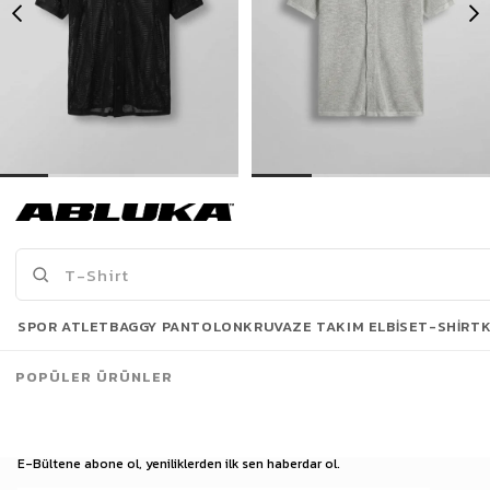
Erkek Oversize İnce Triko Gömlek Siyah
Erkek Oversize İnce Triko Gömlek Gri
399,00 TL
399,00 TL
739,90 TL
739,90 TL
Son Bakılanlar
SPOR ATLET
BAGGY PANTOLON
KRUVAZE TAKIM ELBISE
T-SHIRT
POPÜLER ÜRÜNLER
E-Bültene abone ol, yeniliklerden ilk sen haberdar ol.