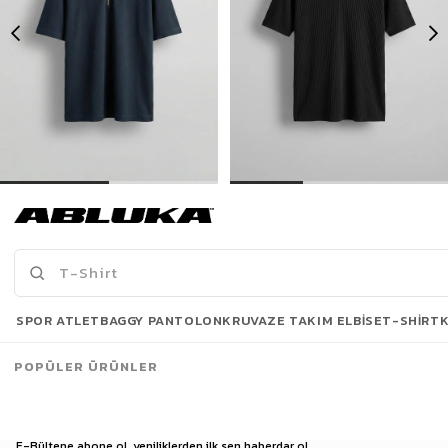
Erkek Fermuarlı Polo Yaka T-Shirt Lacivert
Erkek Oversize Polo Yaka Basic Fitilli T-Shirt Siyah
449,90 TL
299,00 TL
649,90 TL
499,90 TL
Son Bakılanlar
SPOR ATLET
BAGGY PANTOLON
KRUVAZE TAKIM ELBISE
T-SHIRT
POPÜLER ÜRÜNLER
E-Bültene abone ol, yeniliklerden ilk sen haberdar ol.