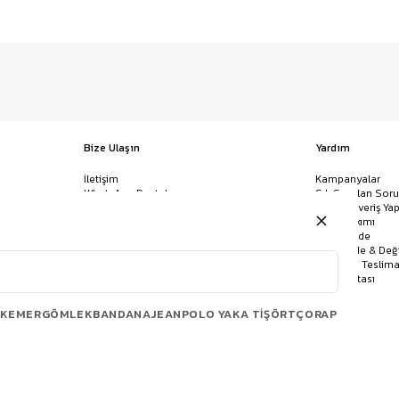
Bize Ulaşın
Yardım
İletişim
Kampanyalar
WhatsApp Destek
Sık Sorulan Soru
Mağazalar
Nasıl Alışveriş Yap
Ödeme Yöntemleri
Giysi Bakımı
Banka Hesap Bilgileri
İptal & İade
Havale/EFT ve Kapıda Ödeme
Kolay İade & Değ
Uygulamamızı İndirin
Kargo ve Teslima
Site Haritası
KEMER
GÖMLEK
BANDANA
JEAN
POLO YAKA TIŞÖRT
ÇORAP