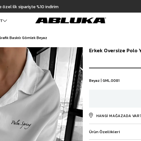
Hızlı Teslimat | 3000₺ Üzeri Ücretsiz Kargo
ET
Grafik Baskılı Gömlek Beyaz
ALT GİYİM
Cüzdan
DIŞ GİYİM
Erkek Oversize Polo Y
Pantolon
Ceket
Kartlık
Baggy Pantolon
Kaban
Çanta
Kumaş Pantolon
Mont
Pileli Pantolon
Trençkot
Keten Pantolon
İÇ GİYİM
Beyaz | GML.0081
Jean
Atlet
Baggy Jean
Boxer
Boyfriend Jean
Çorap
Slim Fit Jean
Distressed Jean
HANGI MAĞAZADA VAR
Regular Fit Jean
Eşofman
Ürün Özellikleri
Şort
Deniz Şortu