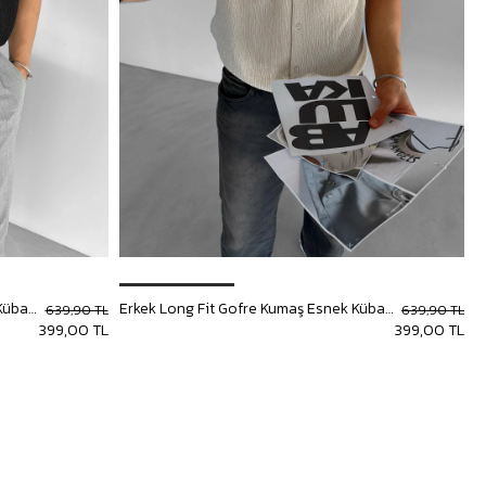
Erkek Long Fit Gofre Kumaş Esnek Küba Yaka Gömlek Siyah
Erkek Long Fit Gofre Kumaş Esnek Küba Yaka Gömlek Bej
639,90 TL
639,90 TL
399,00 TL
399,00 TL