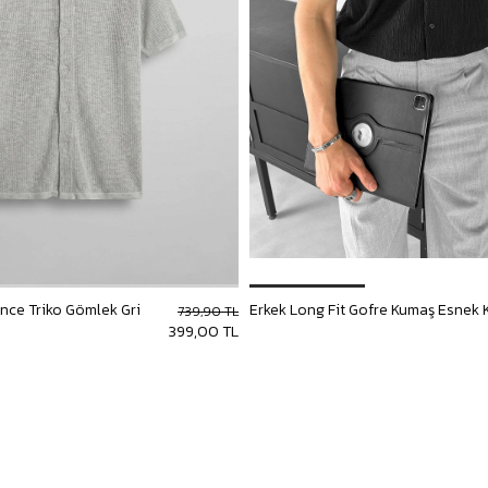
İnce Triko Gömlek Gri
739,90 TL
399,00 TL