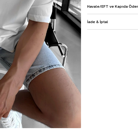
Baggy Şort
Havale/EFT ve Kapıda Ödem
Keten Şort
Kargo Şort
İade & İptal
İKİLİ TAKIM
Gömlek Pantolon Takım
Ceket Pantolon Takım
Eşofman Takımı