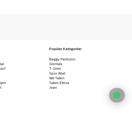
Popüler Kategoriler
Baggy Pantolon
lar
Gömlek
ılır?
T-Shirt
Spor Atlet
İkili Takım
işim
Takım Elbise
t
Jean