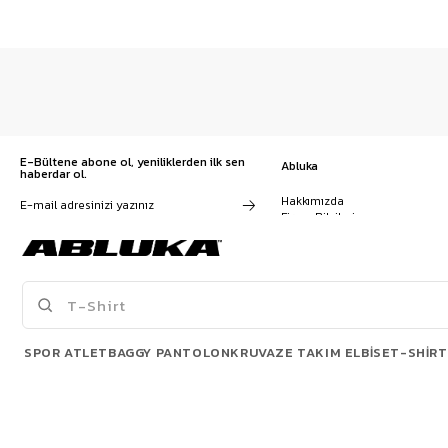
E-Bültene abone ol, yeniliklerden ilk sen
Abluka
haberdar ol.
Hakkımızda
Firma Bilgileri
Franchise Başvuru
Kampanyalar, ürünler ve
Kariyer
değişiklikler hakkında e-mail ve
İş Birliği
SMS almayı kendi rızamla kabul
Sözleşmeler
ediyorum. Gizlilik sözleşmesine
Blog
buradan ulaşabilirsin
SPOR ATLET
BAGGY PANTOLON
KRUVAZE TAKIM ELBISE
T-SHIRT
POPÜLER ÜRÜNLER
© 2026 Abluka. All rights reserved.