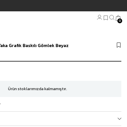
0
Bandana
aka Grafik Baskılı Gömlek Beyaz
Plaj Havlu
Anahtarlık
Ürün stoklarımızda kalmamıştır.
?