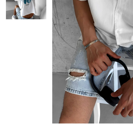
Bisiklet Yaka T-Shirt
Pamuklu T-Shirt
Spor Atleti
Sweatshirt
Hoodie / Kapüşonlu
Hırka
Kazak