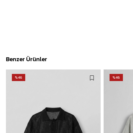
Benzer Ürünler
%46
%46