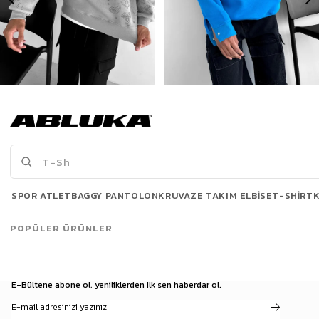
Erkek Oversize Baskılı Sweatshirt Gri
Erkek Oversize Baskılı Kapüşonlu Sweatshirt Mavi
422,90 TL
599,00 TL
779,90 TL
929,90 TL
Son Bakılanlar
SPOR ATLET
BAGGY PANTOLON
KRUVAZE TAKIM ELBISE
T-SHIRT
POPÜLER ÜRÜNLER
E-Bültene abone ol, yeniliklerden ilk sen haberdar ol.